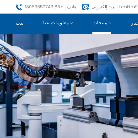
fxmkfm999@163.c
هاتف : +86 18059852749
منتجات
معلومات عنا
بار
بيت