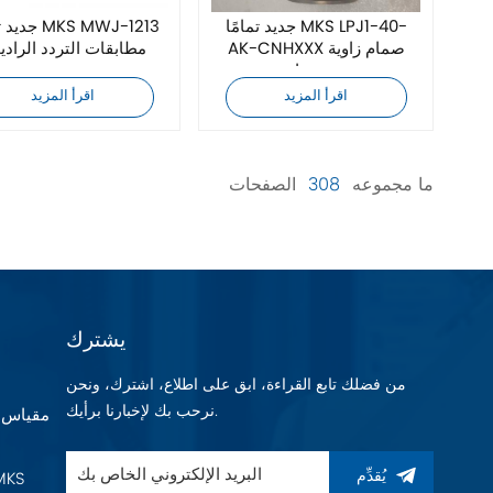
جديد تمامًا MKS LPJ1-40-
جديد تمامًا 3
AK-CNHXXX صمام زاوية
مطابقات التردد الرادي
تفريغ هوائي
اقرأ المزيد
اقرأ المزيد
ما مجموعه
308
الصفحات
يشترك
من فضلك تابع القراءة، ابق على اطلاع، اشترك، ونحن
نرحب بك لإخبارنا برأيك.
يُقدِّم