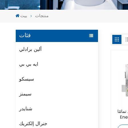
منتجات
بيت
فئات
ألين برادلي
ايه بي بي
سيسكو
سيمنز
شنايدر
ا AE Advanced
Ene
جنرال إلكتريك