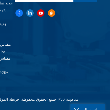
Baratron 625F11TGAEB جديد 
22A11TA2FK
شبكة IPv6 مدعومة
حقوق الطبع والنشر @ 2026 Fujian Fuxia Meike Valve Co., Ltd. جميع الحقوق محفوظة.
خريطة الموق