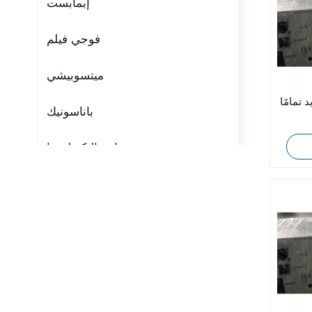
إبمابست
فوجي فيلم
ميتسوبيشي
امًا MKS MW-5502-
باناسونيك
مراوح التكنولوجيا
ريتال
بوشجوست
H3C
Triconex