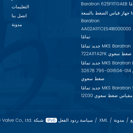
تمامًا
التعليمات
جهاز قياس الضغط بالسعة MKS
اتصل بنا
Baratron
مدونة
AA02A11TCES41B000000 جديد
تمامًا
جديد تمامًا MKS Baratron
7 مقياس ضغط سعوي
جديد تمامًا MKS Baratron LPV-
32678 796-001604-014 مقياس
ضغط سعوي
جديد تمامًا MKS Baratron 925-
12030 مقياس ضغط سعوي
ع
/
مدونة
/
XML
/
سياسة ردود الفعل