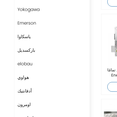
Yokogawa
Emerson
ياسكاوا
باركسديل
elobau
ا AE Advanced
En
هواوي
أدفانتيك
اومرون