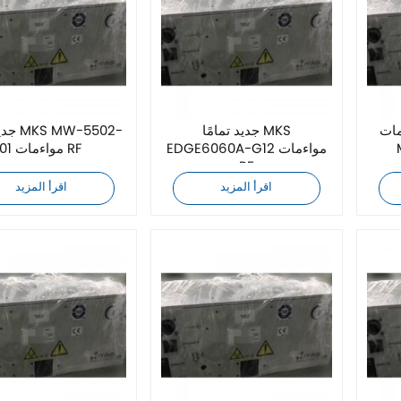
دة كليًا من
جديد تمامًا MKS
جديد تم
EDGE6060A-G12 مواءمات
01 مواءمات RF
RF
اقرأ المزيد
اقرأ المزيد