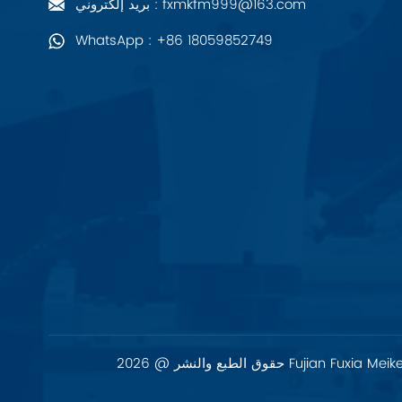
بريد إلكتروني : fxmkfm999@163.com
PALL
WhatsApp : +86 18059852749
YORK
Xsens
7OCEAN
ANSON
Swissbit
B&R
Parker