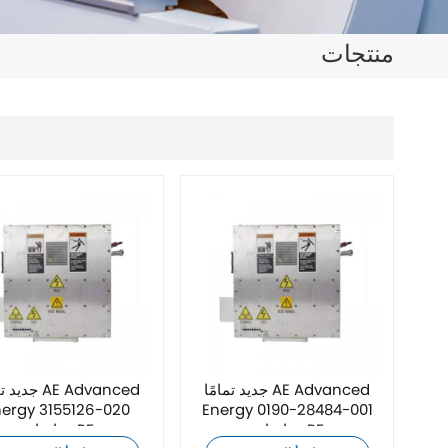
日本語
منتجات
한국의
ไทย
Tiếng Việt
中文
جديد تمامًا AE Advanced
جديد تمامًا ed
nergy 3155126-020
Energy 0190-28484-001
موائمات RF
موائمات RF