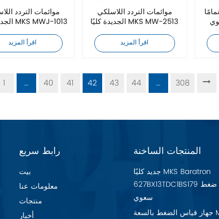
MKS MWJ-121
موائمات التردد اللاسلكي
موائمات التردد اللا
وي
الجديدة كليًا MKS MW-2513
الجديدة كليًا MKS MWJ-1013
اقرأ المزيد
اقرأ المزيد
1
...
40
41
42
43
44
...
308
المنتجات الساخنة
رابط سريع
جديد كليًا MKS Baratron
بيت
627BX13TDC1BS179 مقياس ضغط
معلومات عنا
سعوي
منتجات
جهاز قياس الضغط بالسعة MKS
أخبار