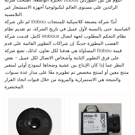
الخبرة الواسعة، أصبحت شركة Elobau اليوم من بين الموردين
الرائدين على مستوى العالم لتكنولوجيا أجهزة الاستشعار غير
التلامسية.
لم تكن شركة Elobau أبدًا شركة مصنعة كلاسيكية للمنتجات
القياسية. حتى بالنسبة لأول عميل في تاريخ الشركة، تم تقديم نظام
كامل: قدمت شركة elobaus نظام التحكم المطلوب لجهة اتصال
القصب المطورة حديثًا. إن شراكات التطوير القائمة على قدم
المساواة هي هدفنا لكل تعاون. لذلك، تضع شركة Elobau قيمة
على فرق التطوير الثابتة وأشخاص الاتصال لكل عميل - بغض
النظر عما إذا كان الإنتاج بين عشية وضحاها لنموذج أولي لمتغير
منتج معين أو لمنتج مخصص تم تطويره معًا على مدار عدة سنوات.
والنتيجة هي الاستمرارية والمرونة من خلال قنوات اتخاذ القرار
المختصرة.