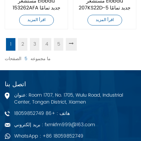
مستشعر Elobau
مستشعر Elobau
207KS22D-5 جديد تمامًا
153262AFA جديد تمامًا
اقرأ المزيد
اقرأ المزيد
1
2
3
4
5
ما مجموعه
5
الصفحات
اتصل بنا
عنوان: Room 1707, No. 1705, Wulu Road, Industrial
Center, Tongan District, Xiamen
هاتف : +86 18059852749
بريد إلكتروني : fxmkfm999@163.com
WhatsApp : +86 18059852749