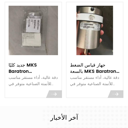
جهاز قياس الضغط
جديد كليًا MKS
بالسعة MKS Baratron
Baratron
625F11TGAEB جديد تمامًا
627BX13TDC1BS179
دقة عالية، أداء مستقر مناسب
دقة عالية، أداء مستقر مناسب
مقياس ضغط سعوي
للأتمتة الصناعية متوفر في
للأتمتة الصناعية متوفر في
المخزون & تسليم سريع حول
المخزون وتوصيل سريع عالميًا
العالم
آخر الأخبار