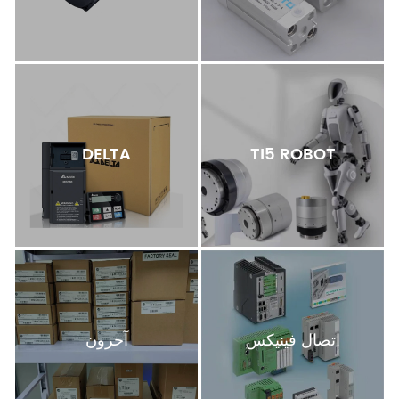
DELTA
TI5 ROBOT
اتصال فينيكس
آحرون