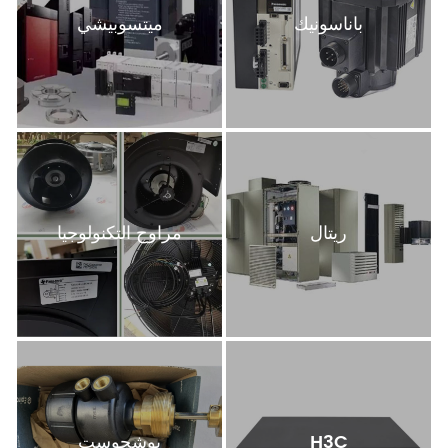
باناسونيك
ميتسوبيشي
ريتال
مراوح التكنولوجيا
H3C
بوشجوست