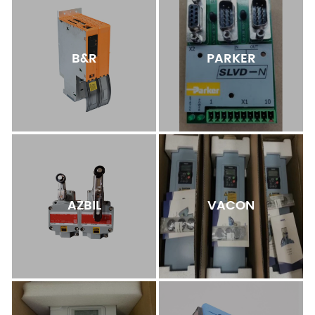
B&R
PARKER
AZBIL
VACON