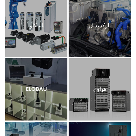
باركسديل
ياسكاوا
هواوي
ELOBAU