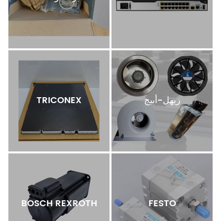
زيهل-أبيج
TRICONEX
BOSCH REXROTH
FESTO