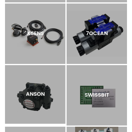
XSENS
7OCEAN
ANSON
SWISSBIT