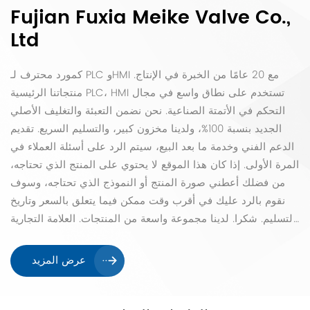
Fujian Fuxia Meike Valve Co.,
Ltd
كمورد محترف لـ PLC وHMI مع 20 عامًا من الخبرة في الإنتاج.
منتجاتنا الرئيسية PLC، HMI تستخدم على نطاق واسع في مجال
التحكم في الأتمتة الصناعية. نحن نضمن التعبئة والتغليف الأصلي
الجديد بنسبة 100%، ولدينا مخزون كبير، والتسليم السريع. تقديم
الدعم الفني وخدمة ما بعد البيع، سيتم الرد على أسئلة العملاء في
المرة الأولى. إذا كان هذا الموقع لا يحتوي على المنتج الذي تحتاجه،
من فضلك أعطني صورة المنتج أو النموذج الذي تحتاجه، وسوف
نقوم بالرد عليك في أقرب وقت ممكن فيما يتعلق بالسعر وتاريخ
التسليم. شكرا. لدينا مجموعة واسعة من المنتجات. العلامة التجارية
الرئيسية: Allen-Bradley، CISCO، MITSUBISHI، Schneider،
Ebmpapst، ZIEHL-ABEGG، PHOENIX CONTACT، GE،
عرض المزيد
Yaskawa، Barksdale، elobau، Huawei، Advantech،
OMRON، Fuji، Panasonic ، إيه بي بي، سيمنز. جميع المنتجات
المعروضة للبيع في هذا المتجر أصلية وجديدة تمامًا بنسبة 100%. إذا