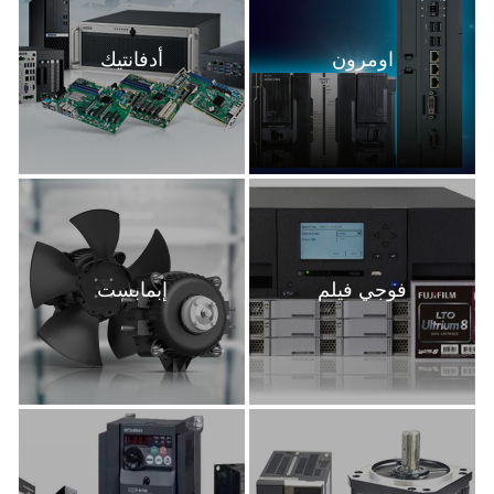
اومرون
أدفانتيك
فوجي فيلم
إبمابست