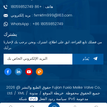
هاتف : +86 18059852749
بريد إلكتروني : fxmkfm999@163.com
WhatsApp : +86 18059852749
يشترك
من فضلك تابع القراءة، ابق على اطلاع، اشترك، ونحن نرحب بك لإخبارنا
برأيك.
يُقدِّم
حقوق الطبع والنشر @ 2026 Fujian Fuxia Meike Valve Co.,
Ltd. جميع الحقوق محفوظة.
خريطة الموقع
/
مدونة
/
XML
/
شبكة IPv6 مدعومة
سياسة ردود الفعل