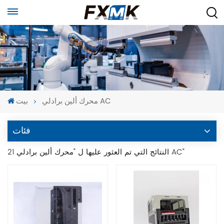
محرك ألين برادلي AC
بيت
فئات
21 النتائج التي تم العثور عليها ل "محرك ألين برادلي AC"