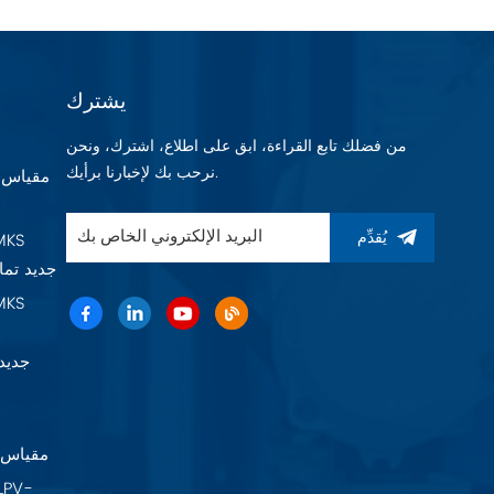
يشترك
من فضلك تابع القراءة، ابق على اطلاع، اشترك، ونحن
نرحب بك لإخبارنا برأيك.
يُقدِّم
Baratron 625F11TGAEB جديد 
22A11TA2FK