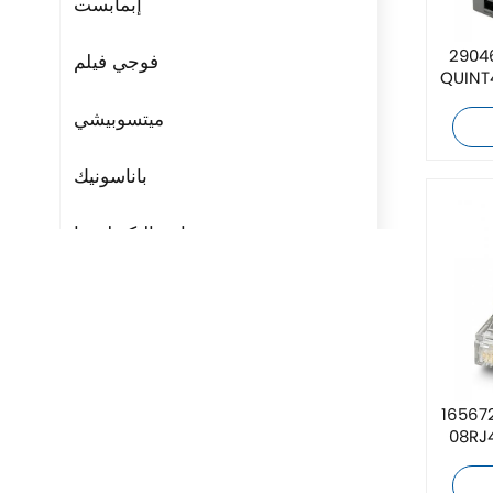
إبمابست
نتاكت 2904602
فوجي فيلم
QUINT
ميتسوبيشي
باناسونيك
مراوح التكنولوجيا
ريتال
بوشجوست
H3C
فينيكس 1656725 VS-
Triconex