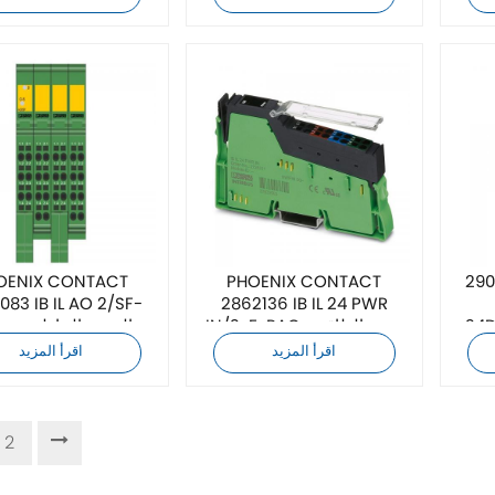
كت 2900414
PHOENIX CONTACT
OENIX CONTACT
083 IB IL AO 2/SF-
2862136 IB IL 24 PWR
شغل
IN/2-F-PAC - وحدة الطاقة
PAC - الوحدة التناظرية
اقرأ المزيد
اقرأ المزيد
2