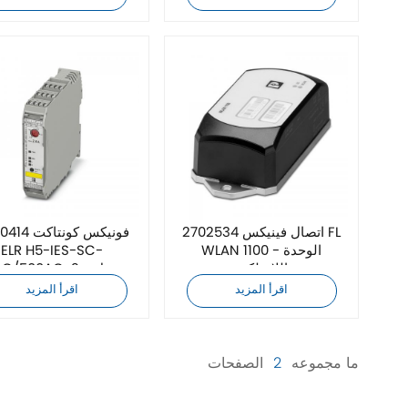
اتصال فينيكس 2702534 FL
فونيكس كونتا
WLAN 1100 - الوحدة
ELR H5-IES-SC-
اللاسلكية
24DC/500AC-2 - م
المحرك الهجين
اقرأ المزيد
اقرأ المزيد
ما مجموعه
2
الصفحات