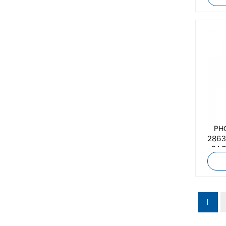
زيهل-أبيج
Bosch Rexroth
FESTO
Delta
Ti5 robot
PH
2863
آحرون
اتصال فينيكس
Xinje
1
Mettler Toledo