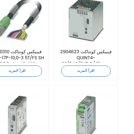
فينيكس كونتاكت 2904623
فينيكس كونتاك
17P-10,0-3 5T/FS SH
QUINT4-
PS/3AC/24DC/40 مزود
SCO كابل المحرك
الطاقة
اقرأ المزيد
اقرأ المزيد