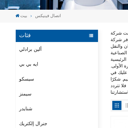
اتصال فينيكس
بيت
ة رائدة في السوق العالمية في مجال التوصيلات الكهربائية والواجهات الإلكترونية
فئات
Pho منتجات
ن والنقل
ألين برادلي
ل التحكم في الأتمتة الصناعية. نحن نضمن التعبئة والتغليف الأصلي الجديد
ايه بي بي
ة الأولى.
 عليك في
سيسكو
اذج الأخرى، فلا تتردد
سيمنز
شنايدر
جنرال إلكتريك