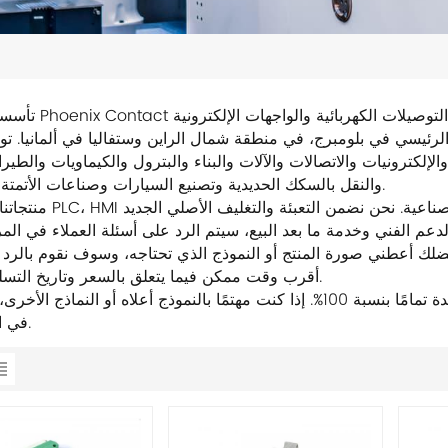
تأسست شركة Phoenix Contact عام 1923، وهي شرك
سي في بلومبرج، في منطقة شمال الراين وستفاليا في ألمانيا. توفر شركة enix Electric
لكترونيات والاتصالات والآلات والبناء والبترول والكيماويات والطيرا
والنقل بالسكك الحديدية وتصنيع السيارات وصناعات الأتمتة الصناعية.
منتجاتنا الرئيسية PLC، HMI تستخدم على نطاق واسع في مجا
ديم الدعم الفني وخدمة ما بعد البيع، سيتم الرد على أسئلة العملاء في المر
 فضلك أعطني صورة المنتج أو النموذج الذي تحتاجه، وسوف نقوم بالرد
أقرب وقت ممكن فيما يتعلق بالسعر وتاريخ التسليم. شكرًا.
جميع المنتجات المعروضة للبيع في هذا المتجر أصلية وجديدة تمامًا بنسبة 100%. إذا كنت مهتمًا بالنموذج أعلاه أو النم
في استشارتنا.