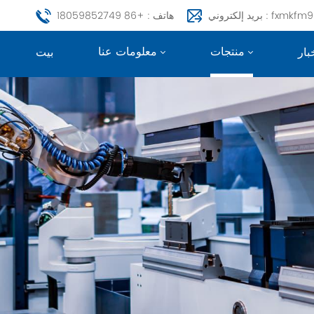
fxmkfm999@163.c
هاتف : +86 18059852749
منتجات
معلومات عنا
بار
بيت