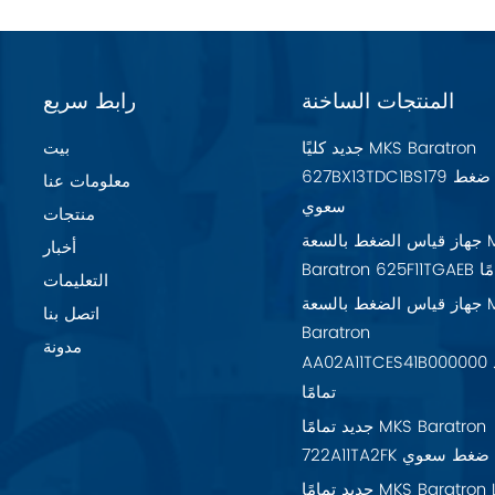
المنتجات الساخنة
رابط سريع
جديد كليًا MKS Baratron
بيت
627BX13TDC1BS179 مقياس ضغط
معلومات عنا
سعوي
منتجات
جهاز قياس الضغط بالسعة MKS
أخبار
تمامًا
التعليمات
جهاز قياس الضغط بالسعة MKS
اتصل بنا
Baratron
مدونة
AA02A11TCES41B000000 جديد
تمامًا
جديد تمامًا MKS Baratron
7 مقياس ضغط سعوي
جديد تمامًا MKS Baratron LPV-