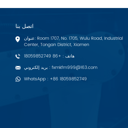
PALL
اتصل بنا
YORK
عنوان: Room 1707, No. 1705, Wulu Road, Industrial
Xsens
Center, Tongan District, Xiamen
هاتف : +86 18059852749
7OCEAN
بريد إلكتروني : fxmkfm999@163.com
ANSON
WhatsApp : +86 18059852749
Swissbit
B&R
Parker