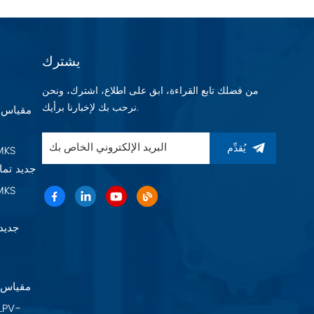
يشترك
من فضلك تابع القراءة، ابق على اطلاع، اشترك، ونحن
نرحب بك لإخبارنا برأيك.
يُقدِّم
Baratron 625F11TGAEB جديد 
22A11TA2FK