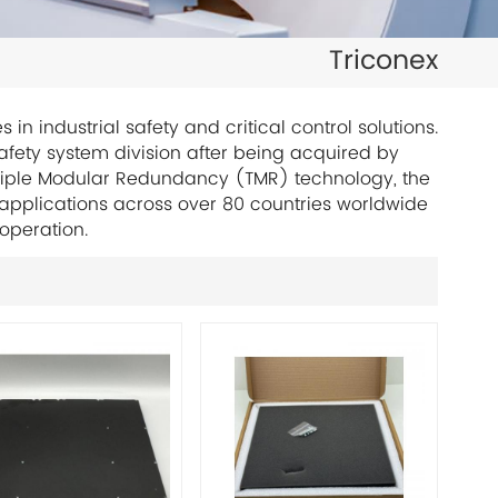
日本語
Triconex
한국의
ไทย
in industrial safety and critical control solutions.
safety system division after being acquired by
Tiếng Việt
Triple Modular Redundancy (TMR) technology, the
e applications across over 80 countries worldwide
中文
 operation.