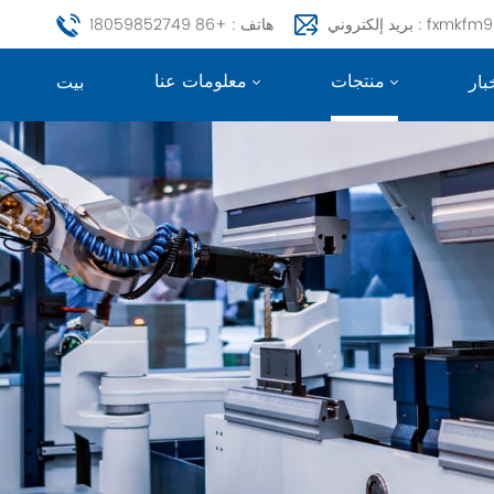
fxmkfm999@163.c
هاتف : +86 18059852749
منتجات
معلومات عنا
بار
بيت