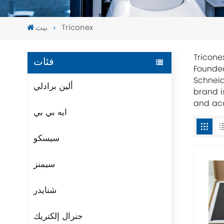
Triconex
بيت
Triconex
فئات
Founded
Schneid
ألين برادلي
brand i
and acc
ايه بي بي
سيسكو
سيمنز
شنايدر
جنرال إلكتريك