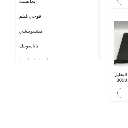
إبمابست
فوجي فيلم
ميتسوبيشي
باناسونيك
مراوح التكنولوجيا
ل Triconex
ريتال
300 الأصلية الجديدة عالية
بوشجوست
H3C
Triconex