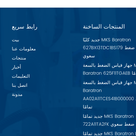
المنتجات الساخنة
رابط سريع
جديد كليًا MKS Baratron
بيت
627BX13TDC1BS179 مقياس ضغط
معلومات عنا
سعوي
منتجات
جهاز قياس الضغط بالسعة MKS
أخبار
تمامًا
التعليمات
جهاز قياس الضغط بالسعة MKS
اتصل بنا
Baratron
مدونة
AA02A11TCES41B000000 جديد
تمامًا
جديد تمامًا MKS Baratron
7 مقياس ضغط سعوي
جديد تمامًا MKS Baratron LPV-