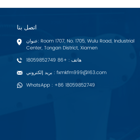
زيهل-أبيج
Bosch Rexroth
اتصل بنا
FESTO
عنوان: Room 1707, No. 1705, Wulu Road, Industrial
Center, Tongan District, Xiamen
Delta
هاتف : +86 18059852749
Ti5 robot
بريد إلكتروني : fxmkfm999@163.com
WhatsApp : +86 18059852749
آحرون
اتصال فينيكس
Xinje
Mettler Toledo