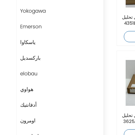
Yokogawa
 Triconex
 أصلية جديدة وعالية
Emerson
ياسكاوا
باركسديل
elobau
هواوي
أدفانتيك
 Triconex
اومرون
أصلية جديدة وعالية