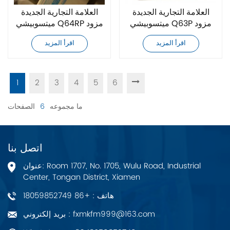
العلامة التجارية الجديدة
العلامة التجارية الجديدة
ميتسوبيشي Q63P مزود
ميتسوبيشي Q64RP مزود
الطاقة
الطاقة
اقرأ المزيد
اقرأ المزيد
1
2
3
4
5
6
ما مجموعه
6
الصفحات
اتصل بنا
عنوان: Room 1707, No. 1705, Wulu Road, Industrial
Center, Tongan District, Xiamen
هاتف : +86 18059852749
بريد إلكتروني : fxmkfm999@163.com