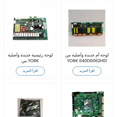
لوحة أم جديدة وأصلية من
لوحة رئيسية جديدة وأصلية
YORK 640D0062H01
من YORK
025G00056A094
اقرأ المزيد
اقرأ المزيد
SAP:433342