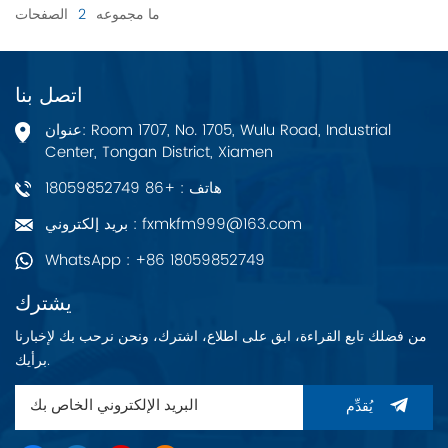
ما مجموعه
2
الصفحات
اتصل بنا
عنوان: Room 1707, No. 1705, Wulu Road, Industrial
Center, Tongan District, Xiamen
هاتف : +86 18059852749
بريد إلكتروني : fxmkfm999@163.com
WhatsApp : +86 18059852749
يشترك
من فضلك تابع القراءة، ابق على اطلاع، اشترك، ونحن نرحب بك لإخبارنا
برأيك.
يُقدِّم