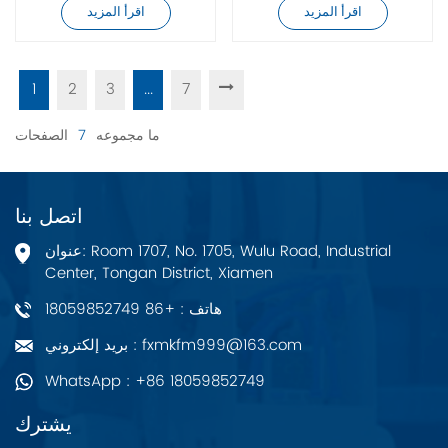
اقرأ المزيد
اقرأ المزيد
1
2
3
...
7
ما مجموعه
7
الصفحات
اتصل بنا
عنوان: Room 1707, No. 1705, Wulu Road, Industrial
Center, Tongan District, Xiamen
هاتف : +86 18059852749
بريد إلكتروني : fxmkfm999@163.com
WhatsApp : +86 18059852749
يشترك