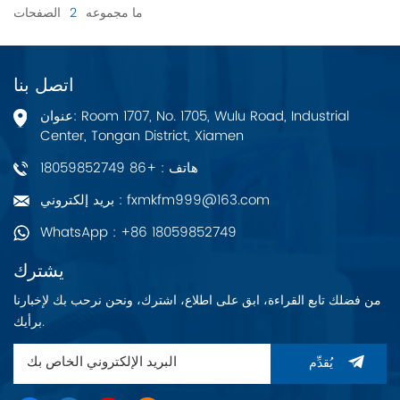
ما مجموعه
2
الصفحات
اتصل بنا
عنوان: Room 1707, No. 1705, Wulu Road, Industrial
Center, Tongan District, Xiamen
هاتف : +86 18059852749
بريد إلكتروني : fxmkfm999@163.com
WhatsApp : +86 18059852749
يشترك
من فضلك تابع القراءة، ابق على اطلاع، اشترك، ونحن نرحب بك لإخبارنا
برأيك.
يُقدِّم