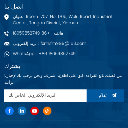
اتصل بنا
عنوان: Room 1707, No. 1705, Wulu Road, Industrial
Center, Tongan District, Xiamen
هاتف : +86 18059852749
بريد إلكتروني : fxmkfm999@163.com
WhatsApp : +86 18059852749
يشترك
من فضلك تابع القراءة، ابق على اطلاع، اشترك، ونحن نرحب بك لإخبارنا
برأيك.
يُقدِّم