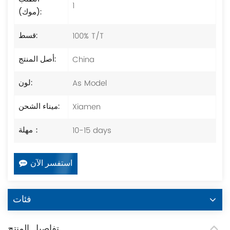
1
(موك):
100% T/T
قسط:
China
أصل المنتج:
As Model
لون:
Xiamen
ميناء الشحن:
10-15 days
مهلة：
استفسر الآن
فئات
تفاصيل المنتج