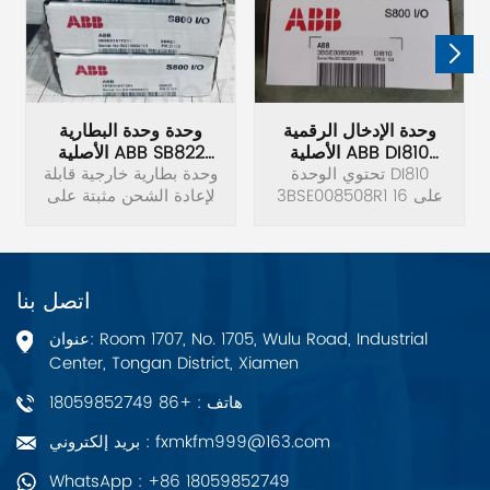
وحدة الإدخال الرقمية
وحدة وحدة البطارية
الأصلية ABB DI810
الأصلية ABB SB822
3BSE008508R1
تحتوي الوحدة DI810
3BSE018172R1
وحدة بطارية خارجية قابلة
3BSE008508R1 على 16
لإعادة الشحن مثبتة على
مدخلاً رقميًا. نطاق جهد
سكة DIN لوحدات التحكم
الإدخال هو 18 إلى 30
AC 800M، بما في ذلك
فولت تيار مستمر. وتيار
بطارية ليثيوم أيون وموصل
الإدخال هو 6 مللي أمبير
تيار مستمر 24 فولت
اتصل بنا
عند 24 فولت.
وكابل توصيل TK821V020.
العرض=85 ملم. الكمية
عنوان: Room 1707, No. 1705, Wulu Road, Industrial
المكافئة من معدن الليثيوم
Center, Tongan District, Xiamen
= 0,8 جرام (0,03 أوقية ¼
هاتف : +86 18059852749
بريد إلكتروني : fxmkfm999@163.com
WhatsApp : +86 18059852749