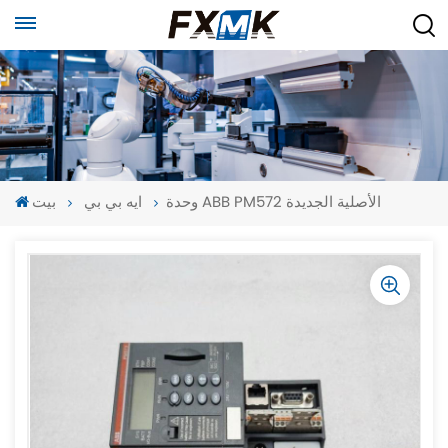
وحدة ABB PM572 الأصلية الجديدة
ايه بي بي
بيت
-
-
>