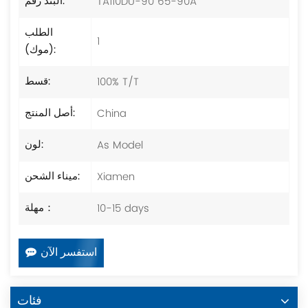
TA110DU-90 65-90A
البند رقم:
الطلب
1
(موك):
100% T/T
قسط:
China
أصل المنتج:
As Model
لون:
Xiamen
ميناء الشحن:
10-15 days
مهلة：
استفسر الآن
فئات