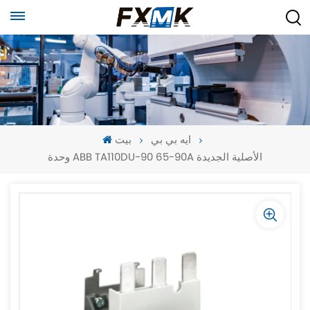
ايه بي بي
بيت
وحدة ABB TA110DU-90 65-90A الأصلية الجديدة
-
-
>