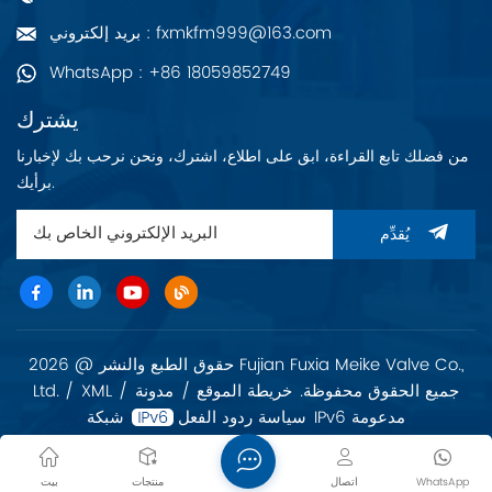
بريد إلكتروني : fxmkfm999@163.com
WhatsApp : +86 18059852749
يشترك
من فضلك تابع القراءة، ابق على اطلاع، اشترك، ونحن نرحب بك لإخبارنا
برأيك.
يُقدِّم
حقوق الطبع والنشر @ 2026 Fujian Fuxia Meike Valve Co.,
Ltd. جميع الحقوق محفوظة.
خريطة الموقع
/
مدونة
/
XML
/
شبكة IPv6 مدعومة
سياسة ردود الفعل
WhatsApp
اتصال
منتجات
بيت