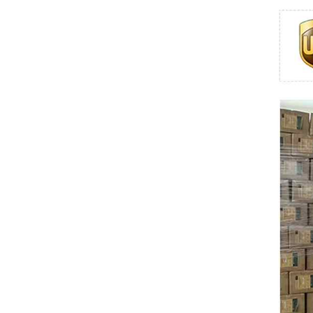
Swissbit
B&R
Parker
AZBIL
VACON
Eaton
SICK