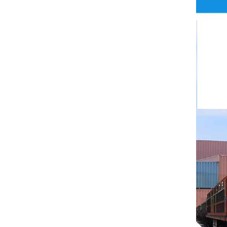
ريتال
بوشجوست
H3C
Triconex
زيهل-أبيج
Bosch Rexroth
FESTO
Delta
Ti5 robot