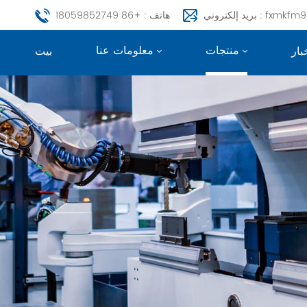
fxmkfm999@163.c
هاتف : +86 18059852749
منتجات
معلومات عنا
بار
بيت