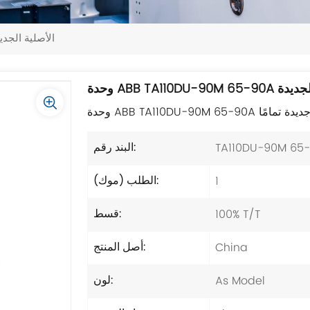
وحدة ABB TA110DU-90M 65-90A الأصلية 
AB الأصلية الجديدة
 أصلية جديدة تمامًا
TA110DU-90M 65
البند رقم:
1
الطلب (موك):
100% T/T
قسط:
China
أصل المنتج:
As Model
لون: