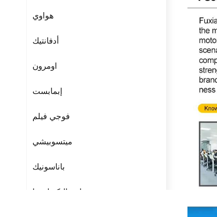
هواوي
أدفانتيك
اومرون
إبمابست
فوجي فيلم
ميتسوبيشي
باناسونيك
مراوح التكنولوجيا