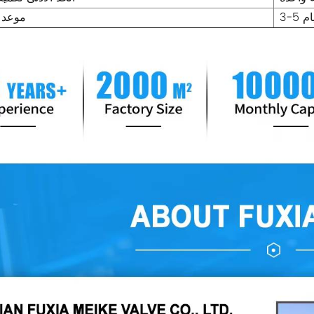
 أيام
موعد 