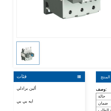
فئات
المنتج
ألين برادلي
وصف:
حالة
ايه بي بي
ضمان
ة الطلب