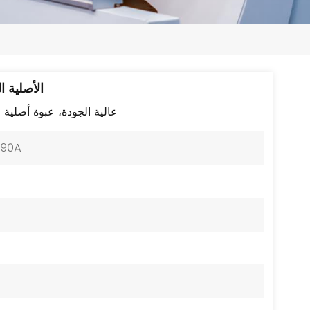
日本語
한국의
ไทย
وحدة B TA110DU-90M 65-90A
Tiếng Việt
وحدة ABB TA110DU-90M 65-90A عالية الجودة، عبوة
中文
-90A