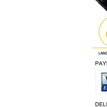
آحرون
اتصال فينيكس
Xinje
Mettler Toledo
PALL
YORK
Xsens
7OCEAN
ANSON