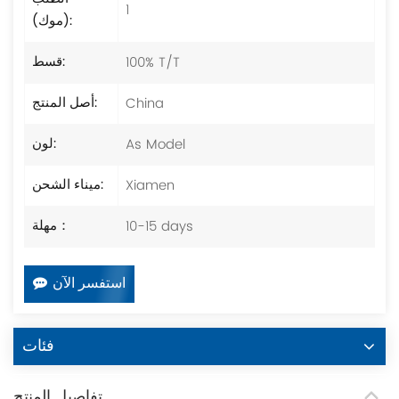
1
(موك):
100% T/T
قسط:
China
أصل المنتج:
As Model
لون:
Xiamen
ميناء الشحن:
10-15 days
مهلة：
استفسر الآن
فئات
تفاصيل المنتج