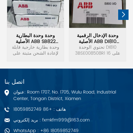
وحدة الإدخال الرقمية
وحدة وحدة البطارية
الأصلية ABB DI810
الأصلية ABB SB822
3BSE008508R1
تحتوي الوحدة DI810
3BSE018172R1
وحدة بطارية خارجية قابلة
3BSE008508R1 على 16
لإعادة الشحن مثبتة على
مدخلاً رقميًا. نطاق جهد
سكة DIN لوحدات التحكم
الإدخال هو 18 إلى 30
AC 800M، بما في ذلك
فولت تيار مستمر. وتيار
بطارية ليثيوم أيون وموصل
الإدخال هو 6 مللي أمبير
تيار مستمر 24 فولت
اتصل بنا
عند 24 فولت.
وكابل توصيل TK821V020.
العرض=85 ملم. الكمية
عنوان: Room 1707, No. 1705, Wulu Road, Industrial
المكافئة من معدن الليثيوم
Center, Tongan District, Xiamen
= 0,8 جرام (0,03 أوقية ¼
هاتف : +86 18059852749
بريد إلكتروني : fxmkfm999@163.com
WhatsApp : +86 18059852749