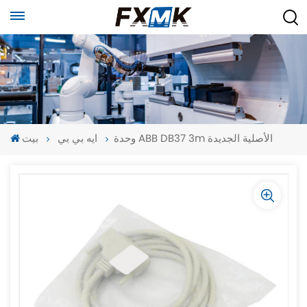
وحدة ABB DB37 3m الأصلية الجديدة
ايه بي بي
بيت
-
-
>