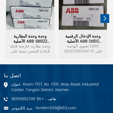
وحدة الإدخال الرقمية
وحدة وحدة البطارية
الأصلية ABB DI810
الأصلية ABB SB822
3BSE008508R1
تحتوي الوحدة DI810
3BSE018172R1
وحدة بطارية خارجية قابلة
3BSE008508R1 على 16
لإعادة الشحن مثبتة على
مدخلاً رقميًا. نطاق جهد
سكة DIN لوحدات التحكم
الإدخال هو 18 إلى 30
AC 800M، بما في ذلك
فولت تيار مستمر. وتيار
بطارية ليثيوم أيون وموصل
الإدخال هو 6 مللي أمبير
تيار مستمر 24 فولت
اتصل بنا
عند 24 فولت.
وكابل توصيل TK821V020.
العرض=85 ملم. الكمية
عنوان: Room 1707, No. 1705, Wulu Road, Industrial
المكافئة من معدن الليثيوم
Center, Tongan District, Xiamen
= 0,8 جرام (0,03 أوقية ¼
هاتف : +86 18059852749
بريد إلكتروني : fxmkfm999@163.com