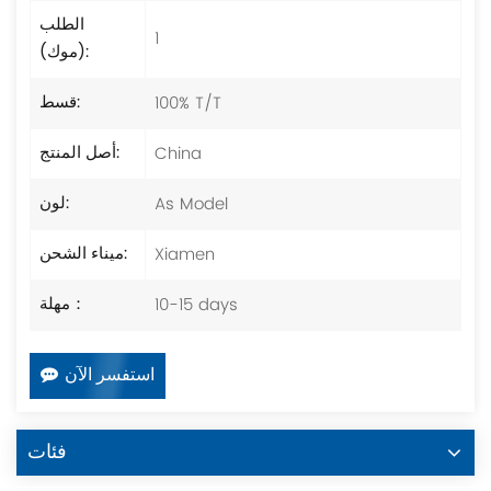
الطلب
1
(موك):
100% T/T
قسط:
China
أصل المنتج:
As Model
لون:
Xiamen
ميناء الشحن:
10-15 days
مهلة：
استفسر الآن
فئات