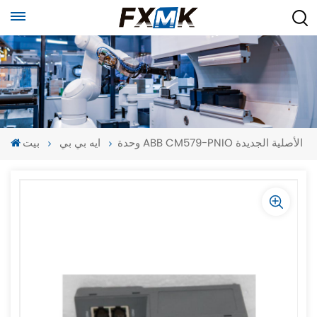
وحدة ABB CM579-PNIO الأصلية الجديدة
ايه بي بي
بيت
-
-
>