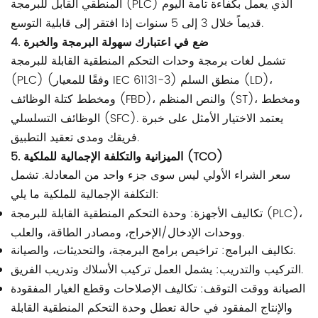
المنطقي القابل للبرمجة (PLC) الذي يعمل بكفاءة تامة اليوم
قديماً خلال 3 إلى 5 سنوات إذا افتقر إلى قابلية التوسع.
4. ضع في اعتبارك سهولة البرمجة والخبرة
تشمل لغات برمجة وحدات التحكم المنطقية القابلة للبرمجة
(PLC) (وفقًا للمعيار IEC 61131-3) منطق السلم (LD)،
ومخطط كتلة الوظائف (FBD)، والنص المنظم (ST)، ومخطط
الوظائف التسلسلي (SFC). يعتمد الاختيار الأمثل على خبرة
فريقك ومدى تعقيد التطبيق.
5. الميزانية والتكلفة الإجمالية للملكية (TCO)
سعر الشراء الأولي ليس سوى جزء واحد من المعادلة. تشمل
التكلفة الإجمالية للملكية ما يلي:
تكاليف الأجهزة: وحدة التحكم المنطقية القابلة للبرمجة (PLC)،
ووحدات الإدخال/الإخراج، ومصادر الطاقة، والعلب.
تكاليف البرامج: تراخيص برامج البرمجة، والتحديثات، والصيانة.
التركيب والتدريب: يشمل العمل تركيب الأسلاك وتدريب الفريق.
الصيانة ووقت التوقف: تكاليف الإصلاحات وقطع الغيار المفقودة
والإنتاج المفقود في حالة تعطل وحدة التحكم المنطقية القابلة