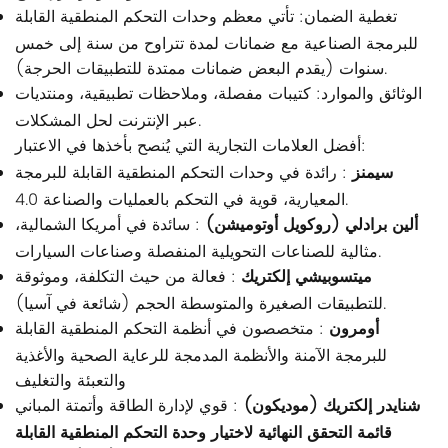
تغطية الضمان: تأتي معظم وحدات التحكم المنطقية القابلة
للبرمجة الصناعية مع ضمانات لمدة تتراوح من سنة إلى خمس
سنوات (يقدم البعض ضمانات ممتدة للتطبيقات الحرجة).
الوثائق والموارد: كتيبات مفصلة، وملاحظات تطبيقية، ومنتديات
عبر الإنترنت لحل المشكلات.
أفضل العلامات التجارية التي يُنصح بأخذها في الاعتبار:
سيمنز
: رائدة في وحدات التحكم المنطقية القابلة للبرمجة
المعيارية، قوية في التحكم بالعمليات والصناعة 4.0.
ألين برادلي (روكويل أوتوميشن)
: سائدة في أمريكا الشمالية،
مثالية للصناعات التحويلية المنفصلة وصناعات السيارات.
ميتسوبيشي إلكتريك
: فعالة من حيث التكلفة، وموثوقة
للتطبيقات الصغيرة والمتوسطة الحجم (شائعة في آسيا).
أومرون
: متخصصون في أنظمة التحكم المنطقية القابلة
للبرمجة الآمنة والأنظمة المدمجة للرعاية الصحية والأغذية
والتعبئة والتغليف
شنايدر إلكتريك (موديكون)
: قوي لإدارة الطاقة وأتمتة المباني
قائمة التحقق النهائية لاختيار وحدة التحكم المنطقية القابلة