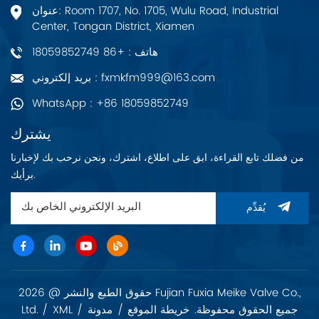
عنوان: Room 1707, No. 1705, Wulu Road, Industrial
Center, Tongan District, Xiamen
هاتف : +86 18059852749
بريد إلكتروني : fxmkfm999@163.com
WhatsApp : +86 18059852749
يشترك
من فضلك تابع القراءة، ابق على اطلاع، اشترك، ونحن نرحب بك لإخبارنا
برأيك.
يُقدِّم
حقوق الطبع والنشر @ 2026 Fujian Fuxia Meike Valve Co.,
Ltd. جميع الحقوق محفوظة.
خريطة الموقع
/
مدونة
/
XML
/