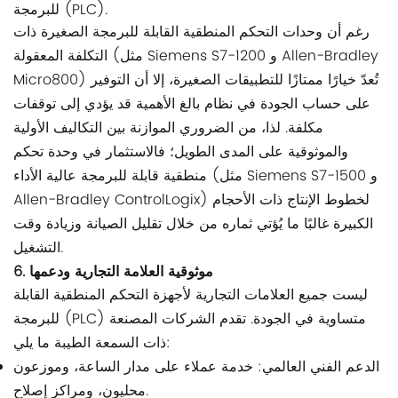
للبرمجة (PLC).
رغم أن وحدات التحكم المنطقية القابلة للبرمجة الصغيرة ذات
التكلفة المعقولة (مثل Siemens S7-1200 و Allen-Bradley
Micro800) تُعدّ خيارًا ممتازًا للتطبيقات الصغيرة، إلا أن التوفير
على حساب الجودة في نظام بالغ الأهمية قد يؤدي إلى توقفات
مكلفة. لذا، من الضروري الموازنة بين التكاليف الأولية
والموثوقية على المدى الطويل؛ فالاستثمار في وحدة تحكم
منطقية قابلة للبرمجة عالية الأداء (مثل Siemens S7-1500 و
Allen-Bradley ControlLogix) لخطوط الإنتاج ذات الأحجام
الكبيرة غالبًا ما يُؤتي ثماره من خلال تقليل الصيانة وزيادة وقت
التشغيل.
6. موثوقية العلامة التجارية ودعمها
ليست جميع العلامات التجارية لأجهزة التحكم المنطقية القابلة
للبرمجة (PLC) متساوية في الجودة. تقدم الشركات المصنعة
ذات السمعة الطيبة ما يلي:
الدعم الفني العالمي: خدمة عملاء على مدار الساعة، وموزعون
محليون، ومراكز إصلاح.