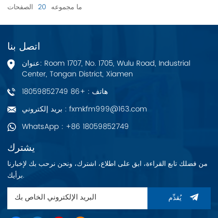
ما مجموعه
20
الصفحات
اتصل بنا
عنوان: Room 1707, No. 1705, Wulu Road, Industrial
Center, Tongan District, Xiamen
هاتف : +86 18059852749
بريد إلكتروني : fxmkfm999@163.com
WhatsApp : +86 18059852749
يشترك
من فضلك تابع القراءة، ابق على اطلاع، اشترك، ونحن نرحب بك لإخبارنا
برأيك.
يُقدِّم