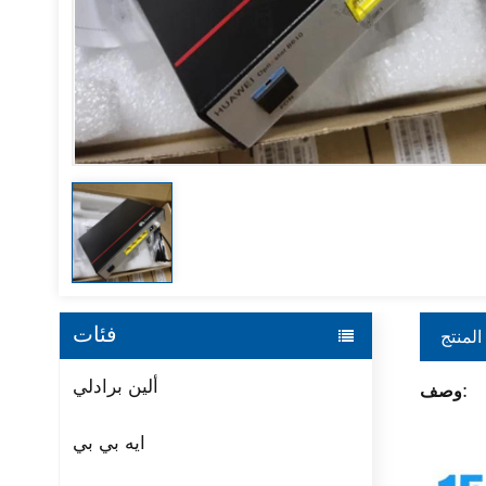
فئات
المنتج
ألين برادلي
وصف:
ايه بي بي