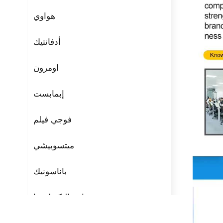
هواوي
أدفانتيك
اومرون
إبمابست
فوجي فيلم
ميتسوبيشي
باناسونيك
مراوح التكنولوجيا