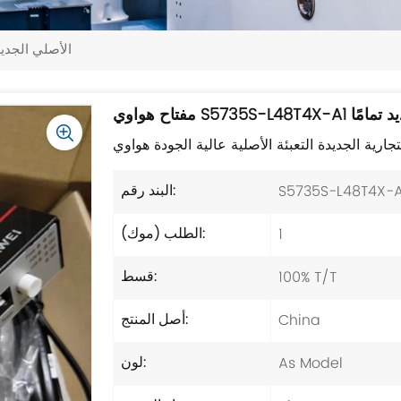
مفتاح هواوي S5735S-L48T4X-A1 الأص
لأصلي الجديد تمامًا
S5735S-L48T4X-A
البند رقم:
1
الطلب (موك):
100% T/T
قسط:
China
أصل المنتج:
As Model
لون: