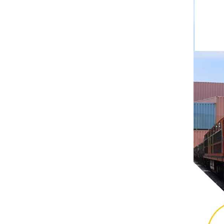
ريتال
بوشجوست
H3C
Triconex
زيهل-أبيج
Bosch Rexroth
FESTO
Delta
Ti5 robot