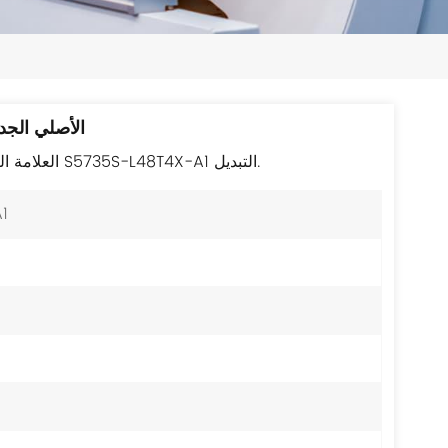
日本語
한국의
ไทย
مفتاح هواوي S5735S-L48T4X-A1 ا
Tiếng Việt
العلامة التجارية الجديدة التعبئة الأصلية عالية الجودة هواوي S5735S-L48T4X-A1 التبديل.
中文
1