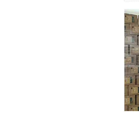
Swissbit
B&R
Parker
AZBIL
VACON
Eaton
SICK