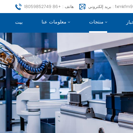
fxmkfm999@163.c
هاتف : +86 18059852749
منتجات
معلومات عنا
بار
بيت