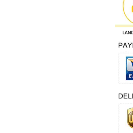
آحرون
اتصال فينيكس
Xinje
Mettler Toledo
PALL
YORK
Xsens
7OCEAN
ANSON