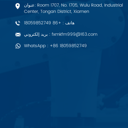
عنوان: Room 1707, No. 1705, Wulu Road, Industrial
Center, Tongan District, Xiamen
PALL
هاتف : +86 18059852749
YORK
بريد إلكتروني : fxmkfm999@163.com
Xsens
WhatsApp : +86 18059852749
7OCEAN
ANSON
Swissbit
B&R
Parker