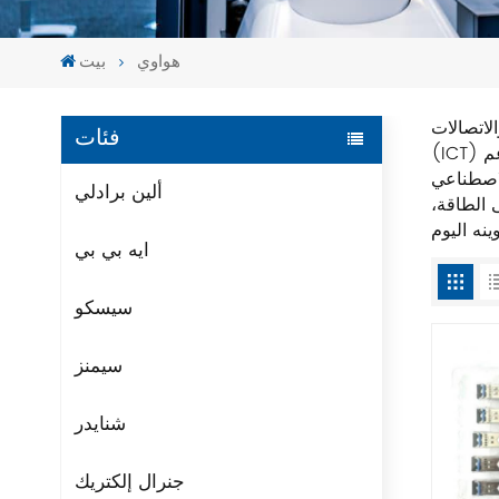
هواوي
بيت
لاتصالات
فئات
(ICT) بسلاسة مع سيناريوهات الصناعة. وهذا يقود هذا النوع من الابتكار في البنية التحتية الذي يدفع التحول الرقمي والذكي، ويدعم
ألين برادلي
 الطاقة،
ايه بي بي
سيسكو
سيمنز
شنايدر
جنرال إلكتريك