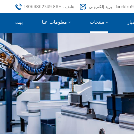
fxmkfm999@163.c
هاتف : +86 18059852749
منتجات
معلومات عنا
بار
بيت