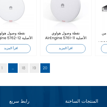
 من
نقطة وصول هواوي
نقطة وصول هواو
AirEngine 5761-11 الأصلية
AirEngine 5762-12 الأصلية
USG
اقرأ المزيد
اقرأ المزيد
1
...
18
19
20
المنتجات الساخنة
رابط سريع