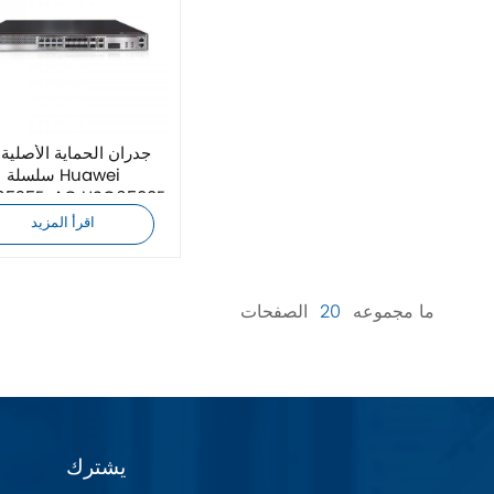
جدران الحماية الأصلية
سلسلة Huawei
6525E-AC USG6500E
اقرأ المزيد
ما مجموعه
20
الصفحات
يشترك