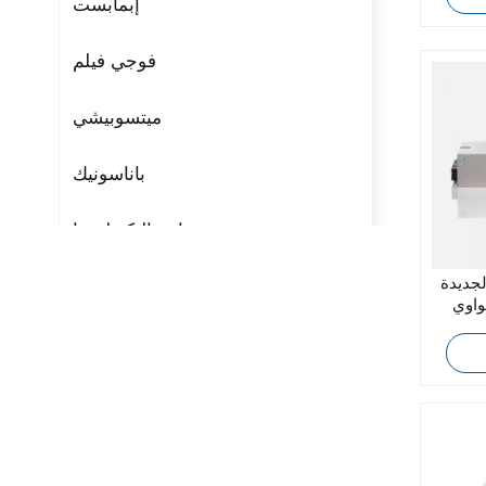
إبمابست
فوجي فيلم
ميتسوبيشي
باناسونيك
مراوح التكنولوجيا
لجديدة
ريتال
بوشجوست
H3C
Triconex