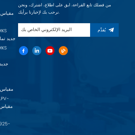
من فضلك تابع القراءة، ابق على اطلاع، اشترك، ونحن
نرحب بك لإخبارنا برأيك.
يُقدِّم
Baratron 625F11TGAEB جديد 
22A11TA2FK