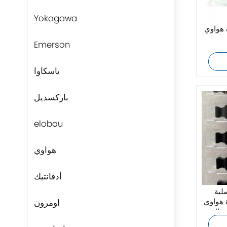
Yokogawa
 SFP-10G-BXD1
Emerson
ياسكاوا
باركسديل
elobau
هواوي
أدفانتيك
صلية
اومرون
ي OMXD30000
قبال