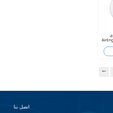
زيهل-أبيج
Bosch Rexroth
FESTO
ي
Delta
Ti5 robot
آحرون
اتصال فينيكس
Xinje
اتصل بنا
Mettler Toledo