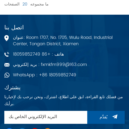
ما مجموعه
20
الصفحات
اتصل بنا
عنوان: Room 1707, No. 1705, Wulu Road, Industrial
Center, Tongan District, Xiamen
هاتف : +86 18059852749
بريد إلكتروني : fxmkfm999@163.com
WhatsApp : +86 18059852749
يشترك
من فضلك تابع القراءة، ابق على اطلاع، اشترك، ونحن نرحب بك لإخبارنا
برأيك.
يُقدِّم