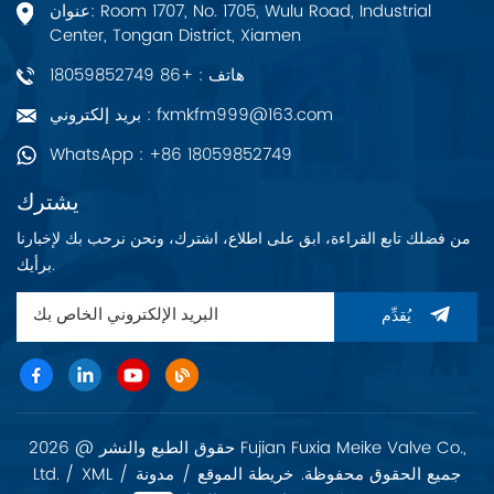
عنوان: Room 1707, No. 1705, Wulu Road, Industrial
Center, Tongan District, Xiamen
هاتف : +86 18059852749
بريد إلكتروني : fxmkfm999@163.com
WhatsApp : +86 18059852749
يشترك
من فضلك تابع القراءة، ابق على اطلاع، اشترك، ونحن نرحب بك لإخبارنا
برأيك.
يُقدِّم
حقوق الطبع والنشر @ 2026 Fujian Fuxia Meike Valve Co.,
Ltd. جميع الحقوق محفوظة.
خريطة الموقع
/
مدونة
/
XML
/