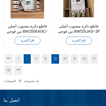
قاطع دائرة مصبوب أصلي
قاطع دائرة مصبوب أصلي
من فوجي BW125JAG-2P
من فوجي BW250EAGC-
125A
3P بقدرة 250 أمبير
اقرأ المزيد
اقرأ المزيد
1
...
11
12
13
14
15
16
17
18
ما مجموعه
18
الصفحات
اتصل بنا