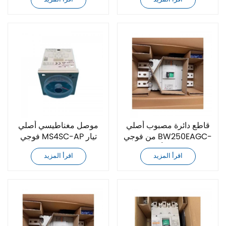
قاطع دائرة مصبوب أصلي
موصل مغناطيسي أصلي
من فوجي BW250EAGC-
فوجي MS4SC-AP تيار
3P بقدرة 200 أمبير
متردد 220 فولت
اقرأ المزيد
اقرأ المزيد