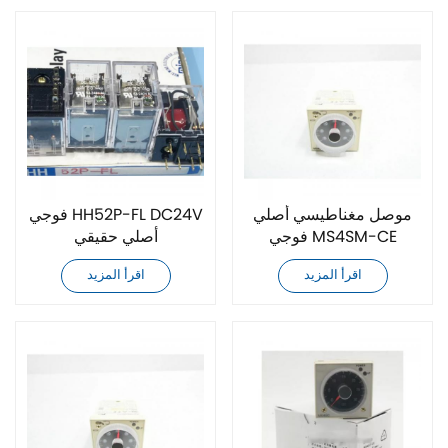
موصل مغناطيسي أصلي
فوجي HH52P-FL DC24V
فوجي MS4SM-CE
أصلي حقيقي
DC24V
اقرأ المزيد
اقرأ المزيد