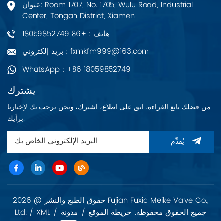
عنوان: Room 1707, No. 1705, Wulu Road, Industrial
Center, Tongan District, Xiamen
هاتف : +86 18059852749
بريد إلكتروني : fxmkfm999@163.com
WhatsApp : +86 18059852749
يشترك
من فضلك تابع القراءة، ابق على اطلاع، اشترك، ونحن نرحب بك لإخبارنا
برأيك.
يُقدِّم
حقوق الطبع والنشر @ 2026 Fujian Fuxia Meike Valve Co.,
Ltd. جميع الحقوق محفوظة.
خريطة الموقع
/
مدونة
/
XML
/