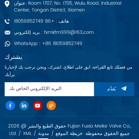
عنوان: Room 1707, No. 1705, Wulu Road, Industrial
Center, Tongan District, Xiamen
هاتف : +86 18059852749
بريد إلكتروني : fxmkfm999@163.com
WhatsApp : +86 18059852749
يشترك
من فضلك تابع القراءة، ابق على اطلاع، اشترك، ونحن نرحب بك لإخبارنا
برأيك.
يُقدِّم
حقوق الطبع والنشر @ 2026 Fujian Fuxia Meike Valve Co.,
Ltd. جميع الحقوق محفوظة.
خريطة الموقع
/
مدونة
/
XML
/