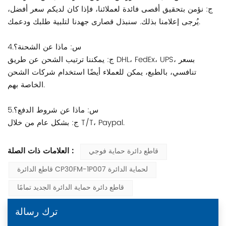
ج: نؤمن بتحقيق أقصى فائدة لعملائنا، فإذا كان لديكم سعر أفضل،
يُرجى إعلامنا بذلك. سنبذل قصارى جهدنا لتلبية طلبك ودعمك.
4.س: ماذا عن الشحنة؟
ج: يمكننا ترتيب الشحن عن طريق DHL، FedEx، UPS، بسعر
تنافسي، بالطبع، يمكن للعملاء أيضًا استخدام شركات الشحن
الخاصة بهم.
5.س: ماذا عن شروط الدفع؟
ج: بشكل عام من خلال T/T، Paypal.
العلامات ذات الصلة :
قاطع دائرة حماية فوجي
قاطع الدائرة CP30FM-1P007 لحماية الدائرة
قاطع دائرة حماية الدائرة الجديد تمامًا
ترك رسالة