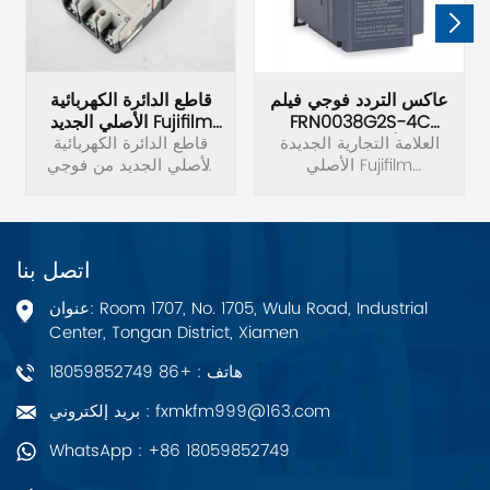
عاكس التردد فوجي فيلم
قاطع الدائرة الكهربائية
FRN0038G2S-4C
الأصلي الجديد Fujifilm
الأصلي الجديد
العلامة التجارية الجديدة
BW125JAG-3P
قاطع الدائرة الكهربائية
الأصلي Fujifilm
الأصلي الجديد من فوجي
FRN0038G2S-4C تردد
فيلم BW125JAG-3P.
العاكس الجهد 3 المرحلة
380 فولت الطاقة 15KW.
اتصل بنا
عنوان: Room 1707, No. 1705, Wulu Road, Industrial
Center, Tongan District, Xiamen
هاتف : +86 18059852749
بريد إلكتروني : fxmkfm999@163.com
WhatsApp : +86 18059852749