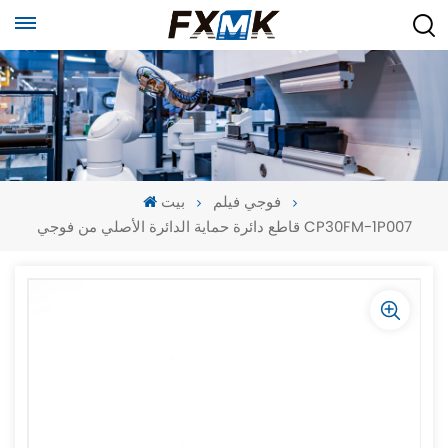
فوجي فيلم
بيت
قاطع دائرة حماية الدائرة الأصلي من فوجي CP30FM-1P007
-
-
>