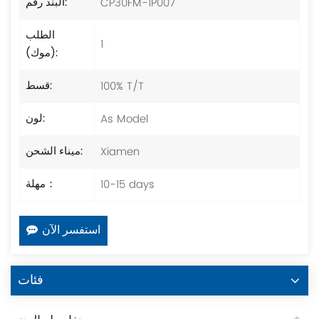
CP30FM-1P007
البند رقم:
الطلب
1
(موك):
100% T/T
قسط:
As Model
لون:
Xiamen
ميناء الشحن:
10-15 days
مهلة：
استفسر الآن
فئات