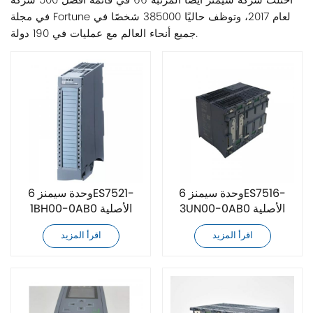
احتلت شركة سيمنز أيضًا المرتبة 66 في قائمة أفضل 500 شركة
في مجلة Fortune لعام 2017، وتوظف حاليًا 385000 شخصًا في
جميع أنحاء العالم مع عمليات في 190 دولة.
وحدة سيمنز 6ES7516-
وحدة سيمنز 6ES7521-
3UN00-0AB0 الأصلية
1BH00-0AB0 الأصلية
الجديدة
الجديدة
اقرأ المزيد
اقرأ المزيد