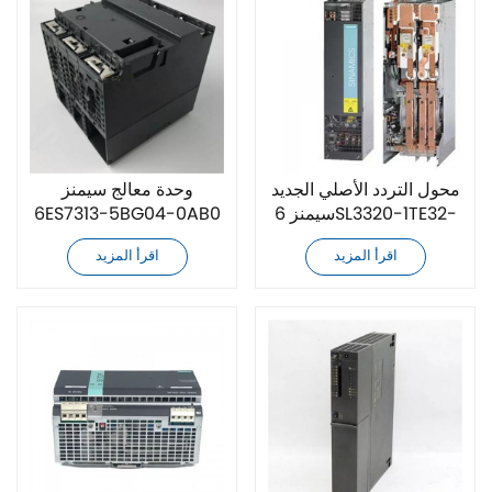
محول التردد الأصلي الجديد
وحدة معالج سيمنز
سيمنز 6SL3320-1TE32-
6ES7313-5BG04-0AB0
6AA3
الأصلية الجديدة
اقرأ المزيد
اقرأ المزيد