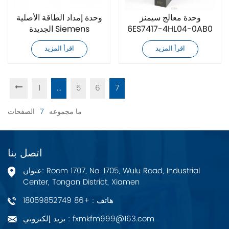
وحدة معالج سيمنز
وحدة إمداد الطاقة الأصلية
6ES7417-4HL04-0AB0
الجديدة Siemens
الأصلية الجديدة
6EP1437-3BA00
اقرأ المزيد
اقرأ المزيد
1
...
5
6
7
ما مجموعه
7
الصفحات
اتصل بنا
عنوان: Room 1707, No. 1705, Wulu Road, Industrial
Center, Tongan District, Xiamen
هاتف : +86 18059852749
بريد إلكتروني : fxmkfm999@163.com