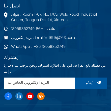
اتصل بنا
عنوان: Room 1707, No. 1705, Wulu Road, Industrial
Center, Tongan District, Xiamen
هاتف : +86 18059852749
بريد إلكتروني : fxmkfm999@163.com
WhatsApp : +86 18059852749
يشترك
من فضلك تابع القراءة، ابق على اطلاع، اشترك، ونحن نرحب بك لإخبارنا
برأيك.
يُقدِّم