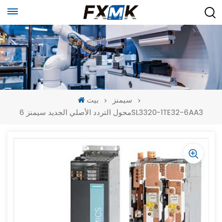
سيمنز
بيت
محول التردد الأصلي الجديد سيمنز 6SL3320-1TE32-6AA3
-
-
>