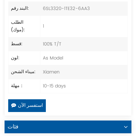
6SL3320-1TE32-6AA3
البند رقم:
الطلب
1
(موك):
100% T/T
قسط:
As Model
لون:
Xiamen
ميناء الشحن:
10-15 days
مهلة：
استفسر الآن
فئات