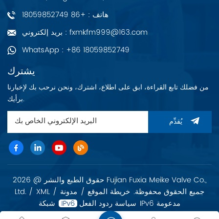
ميجابايت (10 ميجابايت
بيانات/10) برنامج إم بي).
هاتف : +86 18059852749
بريد إلكتروني : fxmkfm999@163.com
WhatsApp : +86 18059852749
يشترك
من فضلك تابع القراءة، ابق على اطلاع، اشترك، ونحن نرحب بك لإخبارنا
برأيك.
يُقدِّم
حقوق الطبع والنشر @ 2026 Fujian Fuxia Meike Valve Co.,
Ltd. جميع الحقوق محفوظة.
خريطة الموقع
/
مدونة
/
XML
/
شبكة IPv6 مدعومة
سياسة ردود الفعل