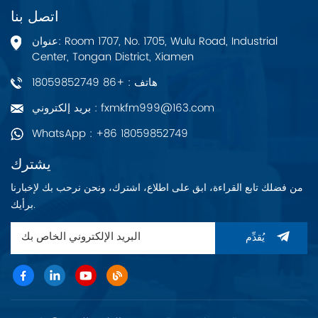
اتصل بنا
عنوان: Room 1707, No. 1705, Wulu Road, Industrial
Center, Tongan District, Xiamen
هاتف : +86 18059852749
بريد إلكتروني : fxmkfm999@163.com
WhatsApp : +86 18059852749
يشترك
من فضلك تابع القراءة، ابق على اطلاع، اشترك، ونحن نرحب بك لإخبارنا
برأيك.
يُقدِّم