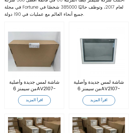
احتلت شركة سيمنز أيضًا المرتبة 66 في قائمة أفضل 500 شركة
في مجلة Fortune لعام 2017، وتوظف حاليًا 385000 شخصًا في
جميع أنحاء العالم مع عمليات في 190 دولة.
شاشة لمس جديدة وأصلية
شاشة لمس جديدة وأصلية
من سيمنز 6AV2107-
من سيمنز 6AV2107-
0FB00-0BB0
0EB00-0BB0
اقرأ المزيد
اقرأ المزيد