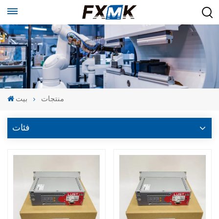
منتجات
بيت
فئات