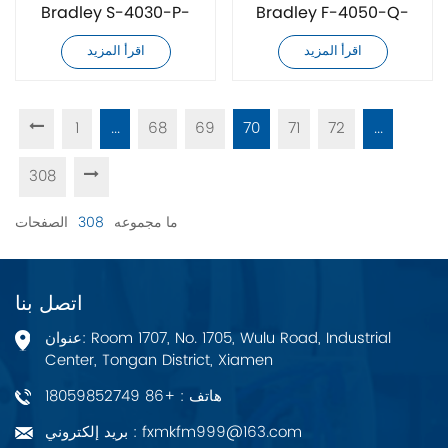
Bradley S-4030-P-
Bradley F-4050-Q-
H04AA جديد تمامًا
H00AA جديد تمامًا
اقرأ المزيد
اقرأ المزيد
1
...
68
69
70
71
72
...
308
ما مجموعه
308
الصفحات
اتصل بنا
عنوان: Room 1707, No. 1705, Wulu Road, Industrial
Center, Tongan District, Xiamen
هاتف : +86 18059852749
بريد إلكتروني : fxmkfm999@163.com