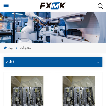
منتجات
بيت
فئات