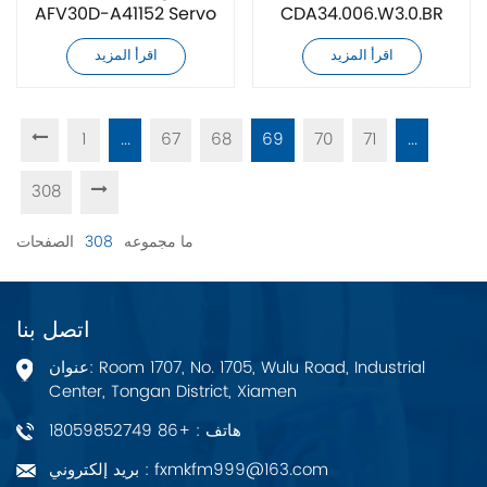
AFV30D-A41152 Servo
CDA34.006.W3.0.BR
محرك سيرفو
Drive
اقرأ المزيد
اقرأ المزيد
1
...
67
68
69
70
71
...
308
ما مجموعه
308
الصفحات
اتصل بنا
عنوان: Room 1707, No. 1705, Wulu Road, Industrial
Center, Tongan District, Xiamen
هاتف : +86 18059852749
بريد إلكتروني : fxmkfm999@163.com