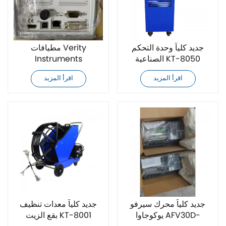
جديد كلياً وحدة التحكم
مطيافات Verity
الصناعية KT-8050
Instruments
SD1024XL-T جديدة تمامًا
اقرأ المزيد
اقرأ المزيد
جديد كلياً محرك سيرفو
جديد كلياً معدات تنظيف
يوكوجاوا AFV30D-
بقع الزيت KT-8001