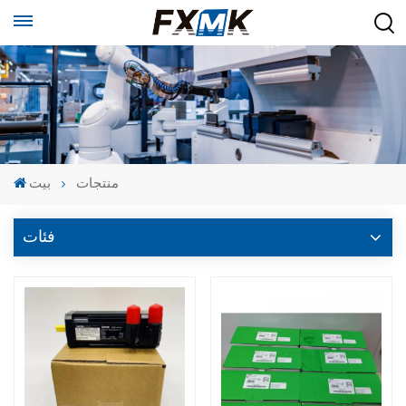
منتجات
بيت
فئات