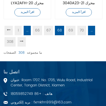
3040A23-21 محرك
LYA2AFH-20 محرك
سيرفو تيار متردد
سيرفو تيار متردد
اقرأ المزيد
اقرأ المزيد
1
...
66
67
68
69
70
...
308
ما مجموعه
308
الصفحات
اتصل بنا
عنوان: Room 1707, No. 1705, Wulu Road, Industrial
Center, Tongan District, Xiamen
هاتف : +86 18059852749
بريد إلكتروني : fxmkfm999@163.com