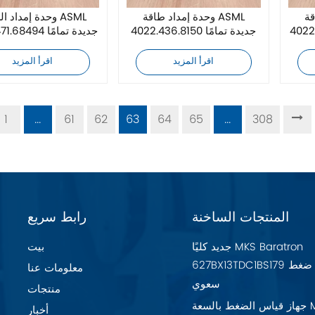
AS
وحدة إمداد طاقة ASML
وحدة إمداد الطاق
4022.436.8150 جديدة تمامًا
4022.471.68494 جديدة تمامًا
اقرأ المزيد
اقرأ المزيد
1
...
61
62
63
64
65
...
308
المنتجات الساخنة
رابط سريع
جديد كليًا MKS Baratron
بيت
627BX13TDC1BS179 مقياس ضغط
معلومات عنا
سعوي
منتجات
جهاز قياس الضغط بالسعة MKS
أخبار