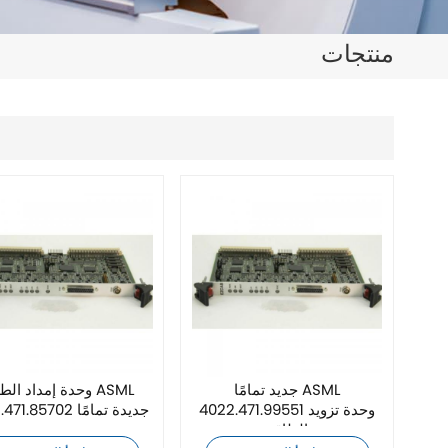
日本語
منتجات
한국의
ไทย
Tiếng Việt
中文
جديد تمامًا ASML
وحدة إمداد الطاقة L
4022.471.99551 وحدة تزويد
4022.471.85702 جديدة تمامًا
الطاقة