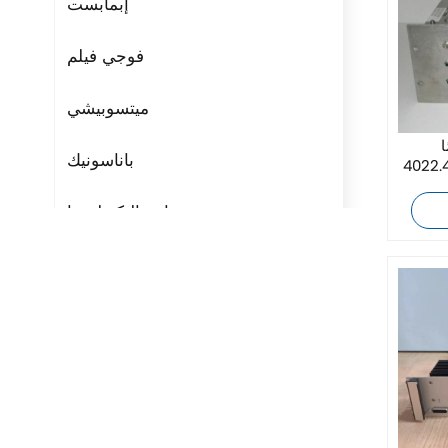
إبمابست
فوجي فيلم
ميتسوبيشي
A
باناسونيك
حدة إمداد
مراوح التكنولوجيا
ريتال
بوشجوست
H3C
Triconex