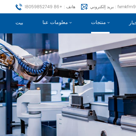
fxmkfm999@163.c
هاتف : +86 18059852749
منتجات
معلومات عنا
بار
بيت