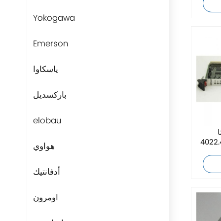
Yokogawa
Emerson
ياسكاوا
باركسديل
elobau
A
حدة تزويد
هواوي
أدفانتيك
اومرون