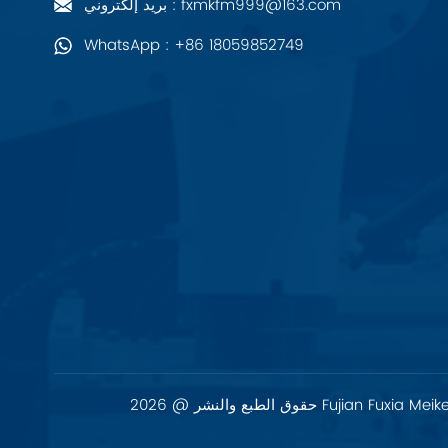
بريد إلكتروني : fxmkfm999@163.com
PALL
WhatsApp : +86 18059852749
YORK
Xsens
7OCEAN
ANSON
Swissbit
B&R
Parker