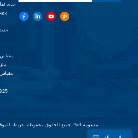
Baratron 625F11TGAEB جديد 
22A11TA2FK
شبكة IPv6 مدعومة
حقوق الطبع والنشر @ 2026 Fujian Fuxia Meike Valve Co., Ltd. جميع الحقوق محفوظة.
خريطة الموق