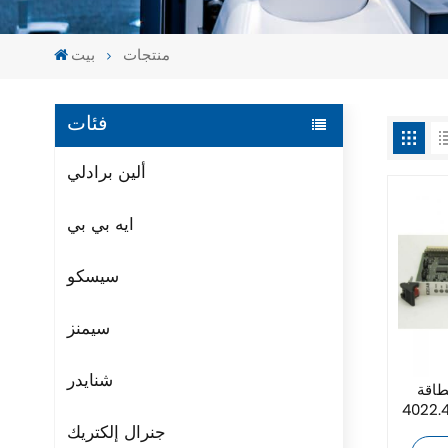
منتجات
بيت
فئات
ألين برادلي
ايه بي بي
سيسكو
سيمنز
شنايدر
ة ASML
جنرال إلكتريك