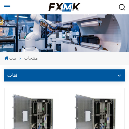
منتجات
بيت
فئات