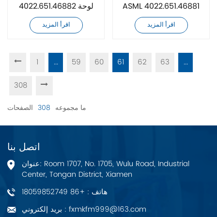
ASML 4022.651.46881
4022.651.46882 لوحة
جديدة تمامًا
التحكم بالحركة
اقرأ المزيد
اقرأ المزيد
1
...
59
60
61
62
63
...
308
ما مجموعه
308
الصفحات
اتصل بنا
عنوان: Room 1707, No. 1705, Wulu Road, Industrial
Center, Tongan District, Xiamen
هاتف : +86 18059852749
بريد إلكتروني : fxmkfm999@163.com