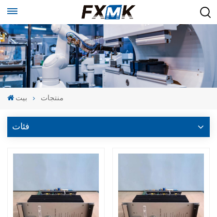
منتجات
بيت
فئات