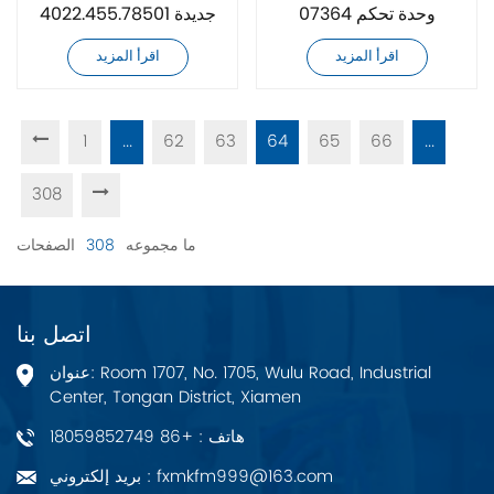
07364 وحدة تحكم
4022.455.78501 جديدة
الطباعة الضوئية عالية
تمامًا
اقرأ المزيد
اقرأ المزيد
الدقة
1
...
62
63
64
65
66
...
308
ما مجموعه
308
الصفحات
اتصل بنا
عنوان: Room 1707, No. 1705, Wulu Road, Industrial
Center, Tongan District, Xiamen
هاتف : +86 18059852749
بريد إلكتروني : fxmkfm999@163.com