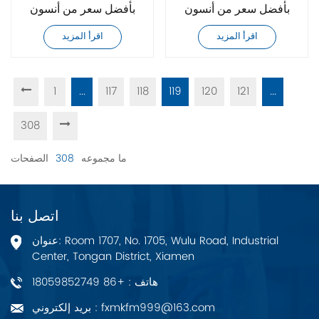
بأفضل سعر من أنسون
بأفضل سعر من أنسون
PVF-40-70-11
PVF-40-35-11S
اقرأ المزيد
اقرأ المزيد
1
...
117
118
119
120
121
...
308
ما مجموعه
308
الصفحات
اتصل بنا
عنوان: Room 1707, No. 1705, Wulu Road, Industrial
Center, Tongan District, Xiamen
هاتف : +86 18059852749
بريد إلكتروني : fxmkfm999@163.com