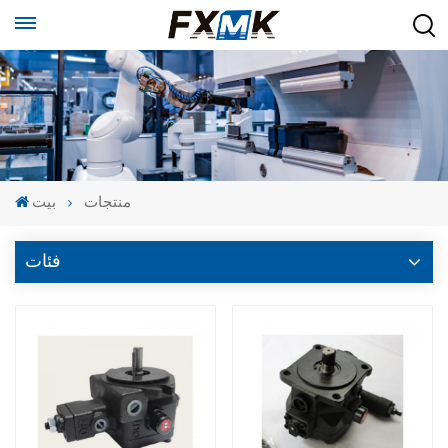
منتجات
بيت
فئات