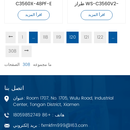
طراز WS-C3560V2-
C3560X-48PF-E
24TS-S
اقرأ المزيد
اقرأ المزيد
1
...
118
119
120
121
122
...
308
ما مجموعه
308
الصفحات
اتصل بنا
عنوان: Room 1707, No. 1705, Wulu Road, Industrial
Center, Tongan District, Xiamen
هاتف : +86 18059852749
بريد إلكتروني : fxmkfm999@163.com