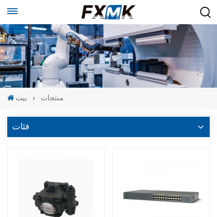
منتجات
بيت
فئات