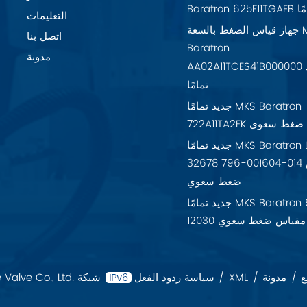
تمامًا
التعليمات
جهاز قياس الضغط بالسعة MKS
اتصل بنا
Baratron
مدونة
AA02A11TCES41B000000 جديد
تمامًا
جديد تمامًا MKS Baratron
7 مقياس ضغط سعوي
جديد تمامًا MKS Baratron LPV-
32678 796-001604-014 مقياس
ضغط سعوي
جديد تمامًا MKS Baratron 925-
12030 مقياس ضغط سعوي
ع
/
مدونة
/
XML
/
سياسة ردود الفعل