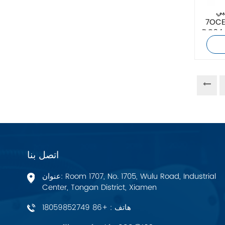
زيهل-أبيج
بي
7OCEAN DSV-G02-2N-
صلي جديد بأفضل
Bosch Rexroth
FESTO
Delta
Ti5 robot
آحرون
اتصل بنا
اتصال فينيكس
عنوان: Room 1707, No. 1705, Wulu Road, Industrial
Center, Tongan District, Xiamen
Xinje
هاتف : +86 18059852749
Mettler Toledo