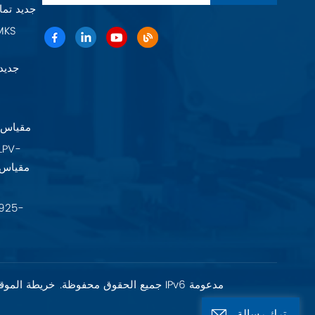
Baratron 625F11TGAEB جديد 
22A11TA2FK
شبكة IPv6 مدعومة
حقوق الطبع والنشر @ 2026 Fujian Fuxia Meike Valve Co., Ltd. جميع الحقوق محفوظة.
خريطة الموق