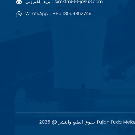
بريد إلكتروني : fxmkfm999@163.com
PALL
WhatsApp : +86 18059852749
YORK
Xsens
7OCEAN
ANSON
Swissbit
B&R
Parker