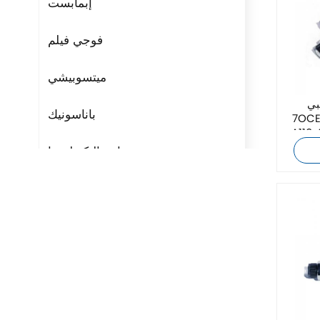
إبمابست
فوجي فيلم
ميتسوبيشي
بي
باناسونيك
7OCEAN DSV-G02-2N-
أصلي جديد بأفضل
مراوح التكنولوجيا
ريتال
بوشجوست
H3C
Triconex