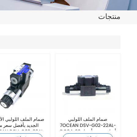
日本語
منتجات
한국의
ไทย
Tiếng Việt
中文
صمام الملف اللولبي
صمام الملف اللولبي ال
7OCEAN DSV-G02-22AL-
الجديد بأفضل سعر م
DC24-90 أصلي جديد بأفضل