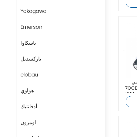
Yokogawa
Emerson
ياسكاوا
باركسديل
elobau
بي
7OCEAN DSV-G02-0C-
هواوي
أصلي جديد بأفضل
أدفانتيك
اومرون