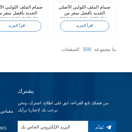
صمام الملف اللولبي الأصلي
صمام الملف اللولبي ال
الجديد بأفضل سعر من
الجديد بأفضل سعر م
7OCEAN DSE-G02-2A-
DC24-WB-82
DC24-WB-90
اقرأ المزيد
اقرأ المزيد
ما مجموعه
308
الصفحات
يشترك
من فضلك تابع القراءة، ابق على اطلاع، اشترك، ونحن
نرحب بك لإخبارنا برأيك.
يُقدِّم