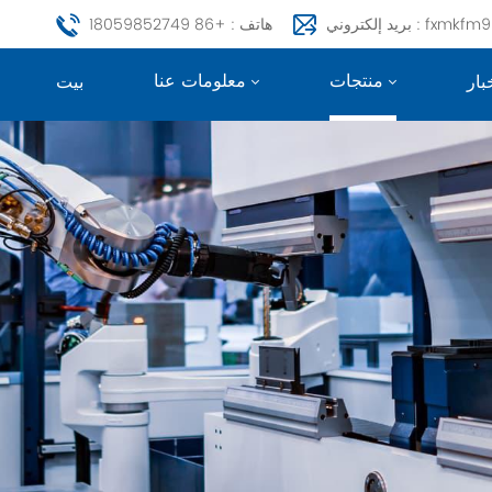
fxmkfm999@163.c
هاتف : +86 18059852749
منتجات
معلومات عنا
بار
بيت