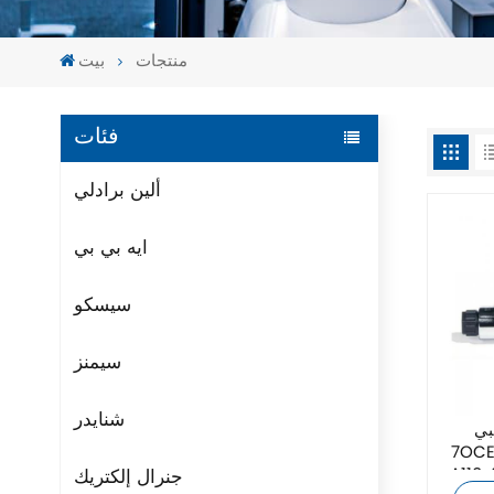
منتجات
بيت
فئات
ألين برادلي
ايه بي بي
سيسكو
سيمنز
شنايدر
بي
7OCEAN DSV-G02-2C-
جنرال إلكتريك
أصلي جديد بأفضل