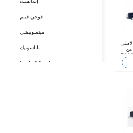
إبمابست
فوجي فيلم
ميتسوبيشي
الأصلي
باناسونيك
 من
7OCEAN DSD-G02-6C-
مراوح التكنولوجيا
ريتال
بوشجوست
H3C
Triconex