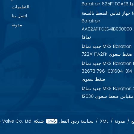
تمامًا
التعليمات
جهاز قياس الضغط بالسعة MKS
اتصل بنا
Baratron
مدونة
AA02A11TCES41B000000 جديد
تمامًا
جديد تمامًا MKS Baratron
7 مقياس ضغط سعوي
جديد تمامًا MKS Baratron LPV-
32678 796-001604-014 مقياس
ضغط سعوي
جديد تمامًا MKS Baratron 925-
12030 مقياس ضغط سعوي
ع
/
مدونة
/
XML
/
سياسة ردود الفعل