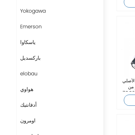
Yokogawa
Emerson
ياسكاوا
باركسديل
elobau
الأصلي
 من
هواوي
7OCEAN DSD-G02-2FL-
أدفانتيك
اومرون