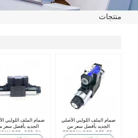
日本語
منتجات
한국의
ไทย
Tiếng Việt
中文
صمام الملف اللولبي الأصلي
صمام الملف اللولبي ال
الجديد بأفضل سعر من
الجديد بأفضل سعر م
7OCEAN DSD-G02-2F-