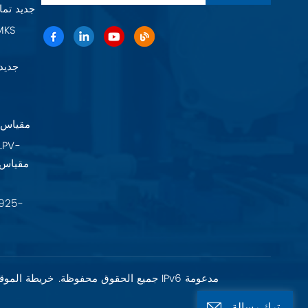
Baratron 625F11TGAEB جديد 
22A11TA2FK
شبكة IPv6 مدعومة
حقوق الطبع والنشر @ 2026 Fujian Fuxia Meike Valve Co., Ltd. جميع الحقوق محفوظة.
خريطة الموق