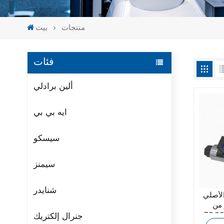
منتجات
بيت
فئات
ألين برادلي
ايه بي بي
سيسكو
سيمنز
شنايدر
الأصلي
 من
جنرال إلكتريك
7OCEAN DSD-G02-2C-