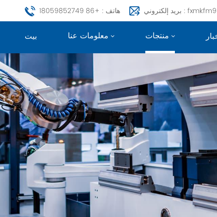
fxmkfm999@163.c
هاتف : +86 18059852749
منتجات
معلومات عنا
بار
بيت