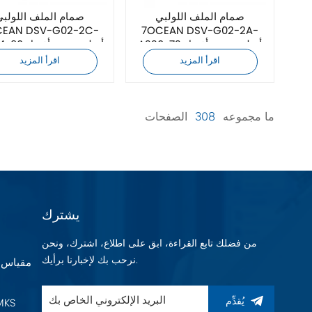
صمام الملف اللولبي
صمام الملف اللولبي
7OCEAN DSV-G02-2A-
A220-72 أصلي جديد بأفضل
DC24-90 أصلي
سعر
سعر
اقرأ المزيد
اقرأ المزيد
ما مجموعه
308
الصفحات
يشترك
من فضلك تابع القراءة، ابق على اطلاع، اشترك، ونحن
نرحب بك لإخبارنا برأيك.
يُقدِّم