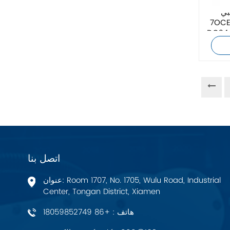
زيهل-أبيج
بي
7OCEAN DSV-G02-2C-
صلي جديد بأفضل
Bosch Rexroth
FESTO
Delta
Ti5 robot
آحرون
اتصل بنا
اتصال فينيكس
عنوان: Room 1707, No. 1705, Wulu Road, Industrial
Center, Tongan District, Xiamen
Xinje
هاتف : +86 18059852749
Mettler Toledo