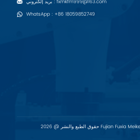
بريد إلكتروني : fxmkfm999@163.com
PALL
WhatsApp : +86 18059852749
YORK
Xsens
7OCEAN
ANSON
Swissbit
B&R
Parker