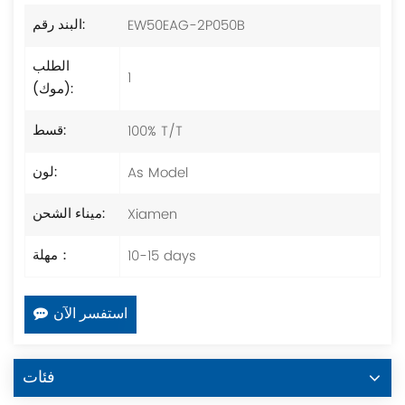
EW50EAG-2P050B
البند رقم:
الطلب
1
(موك):
100% T/T
قسط:
As Model
لون:
Xiamen
ميناء الشحن:
10-15 days
مهلة：
استفسر الآن
فئات