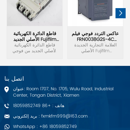
عاكس التردد فوجي فيلم
قاطع الدائرة الكهربائية
FRN0038G2S-4C
الأصلي الجديد Fujifilm
الأصلي الجديد
العلامة التجارية الجديدة
BW125JAG-3P
قاطع الدائرة الكهربائية
الأصلي Fujifilm
الأصلي الجديد من فوجي
FRN0038G2S-4C تردد
فيلم BW125JAG-3P.
العاكس الجهد 3 المرحلة
380 فولت الطاقة 15KW.
اتصل بنا
عنوان: Room 1707, No. 1705, Wulu Road, Industrial
Center, Tongan District, Xiamen
هاتف : +86 18059852749
بريد إلكتروني : fxmkfm999@163.com
WhatsApp : +86 18059852749