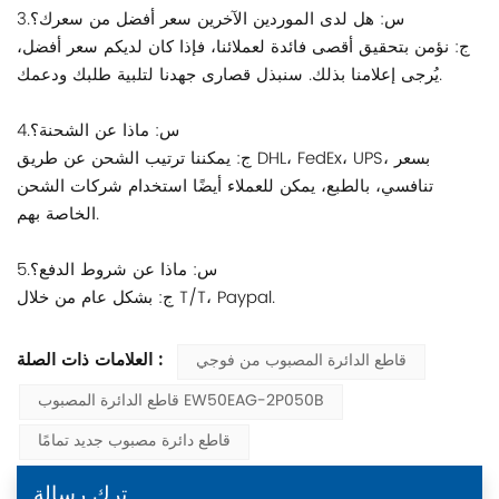
3.س: هل لدى الموردين الآخرين سعر أفضل من سعرك؟
ج: نؤمن بتحقيق أقصى فائدة لعملائنا، فإذا كان لديكم سعر أفضل،
يُرجى إعلامنا بذلك. سنبذل قصارى جهدنا لتلبية طلبك ودعمك.
4.س: ماذا عن الشحنة؟
ج: يمكننا ترتيب الشحن عن طريق DHL، FedEx، UPS، بسعر
تنافسي، بالطبع، يمكن للعملاء أيضًا استخدام شركات الشحن
الخاصة بهم.
5.س: ماذا عن شروط الدفع؟
ج: بشكل عام من خلال T/T، Paypal.
العلامات ذات الصلة :
قاطع الدائرة المصبوب من فوجي
قاطع الدائرة المصبوب EW50EAG-2P050B
قاطع دائرة مصبوب جديد تمامًا
ترك رسالة