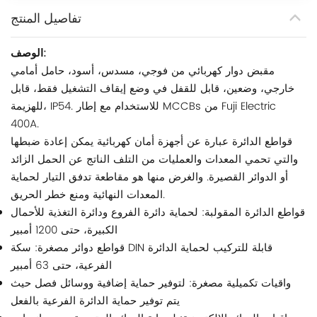
تفاصيل المنتج
الوصف:
مقبض دوار كهربائي من فوجي، مسدس، أسود، حامل أمامي
خارجي، وضعين، قابل للقفل في وضع إيقاف التشغيل فقط، قابل
للهزيمة، IP54. للاستخدام مع إطار MCCBs من Fuji Electric
400A.
قواطع الدائرة عبارة عن أجهزة أمان كهربائية يمكن إعادة ضبطها
والتي تحمي المعدات والعمليات من التلف الناتج عن الحمل الزائد
أو الدوائر القصيرة. والغرض منها هو مقاطعة تدفق التيار لحماية
المعدات النهائية ومنع خطر الحريق.
قواطع الدائرة المقولبة: لحماية دائرة الفروع ودائرة التغذية للأحمال
الكبيرة، حتى 1200 أمبير
قواطع دوائر مصغرة: سكة DIN قابلة للتركيب لحماية الدائرة
الفرعية، حتى 63 أمبير
واقيات تكميلية مصغرة: لتوفير حماية إضافية ووسائل فصل حيث
يتم توفير حماية الدائرة الفرعية بالفعل