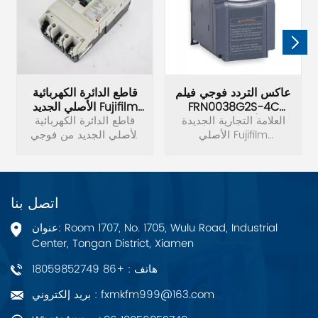
عاكس التردد فوجي فيلم
قاطع الدائرة الكهربائية
FRN0038G2S-4C
الأصلي الجديد Fujifilm
الأصلي الجديد
العلامة التجارية الجديدة
BW125JAG-3P
قاطع الدائرة الكهربائية
الأصلي Fujifilm
الأصلي الجديد من فوجي
FRN0038G2S-4C تردد
فيلم BW125JAG-3P.
العاكس الجهد 3 المرحلة
380 فولت الطاقة 15KW.
اتصل بنا
عنوان: Room 1707, No. 1705, Wulu Road, Industrial
Center, Tongan District, Xiamen
هاتف : +86 18059852749
بريد إلكتروني : fxmkfm999@163.com