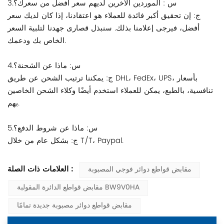
3.س : الموردين الآخرين لديهم سعر أفضل من سعرك؟
ج: إن تحقيق أكبر فائدة للعملاء هو اعتقادنا، إذا كان لديك سعر
أفضل، فيرجى إعلامنا بذلك. سنبذل قصارى جهدنا لتلبية السعر
الخاص بك ودعمك.
4.س: ماذا عن الشحنة؟
ج: يمكننا ترتيب الشحن عن طريق DHL، FedEx، UPS، بأسعار
تنافسية، بالطبع، يمكن للعملاء استخدم أيضًا وكلاء الشحن الخاصين
بهم.
5.س: ماذا عن شروط الدفع؟
ج: بشكل عام من خلال T/T، Paypal.
العلامات ذات الصلة :
مقابض قواطع دوائر فوجي المصبوبة
مقابض قواطع الدائرة المقولبة BW9V0HA
مقابض قواطع دوائر مصبوبة جديدة تمامًا