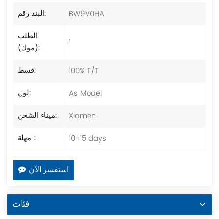
BW9V0HA
البند رقم:
الطلب
1
(موك):
100% T/T
قسط:
As Model
لون:
Xiamen
ميناء الشحن:
10-15 days
مهلة：
استفسر الآن
فئات