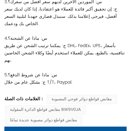
3.س: الموردين الآخرين لديهم سعر أفضل من سعرك؟
ج: إن تحقيق أكبر فائدة للعملاء هو اعتقادنا، إذا كان لديك سعر
أفضل، فيرجى إعلامنا بذلك. سنبذل قصارى جهدنا لتلبية السعر
الخاص بك ودعمك.
4.س: ماذا عن الشحنة؟
ج: يمكننا ترتيب الشحن عن طريق DHL، FedEx، UPS، بأسعار
تنافسية، بالطبع، يمكن للعملاء استخدم أيضًا وكلاء الشحن الخاصين
بهم.
5.س: ماذا عن شروط الدفع؟
ج: بشكل عام من خلال T/T، Paypal.
العلامات ذات الصلة :
مقابض قواطع دوائر فوجي المصبوبة
مقابض قواطع الدائرة المقولبة BW9V0JA
مقابض قواطع دوائر مصبوبة جديدة تمامًا