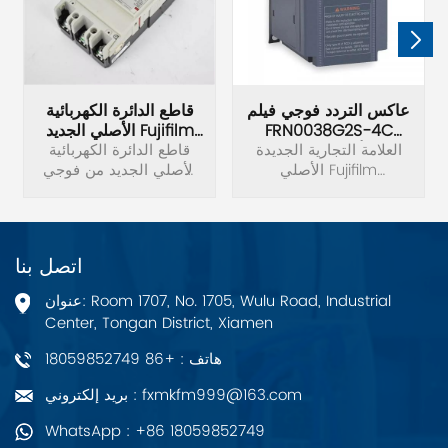
عاكس التردد فوجي فيلم
قاطع الدائرة الكهربائية
FRN0038G2S-4C
الأصلي الجديد Fujifilm
الأصلي الجديد
العلامة التجارية الجديدة
BW125JAG-3P
قاطع الدائرة الكهربائية
الأصلي Fujifilm
الأصلي الجديد من فوجي
FRN0038G2S-4C تردد
فيلم BW125JAG-3P.
العاكس الجهد 3 المرحلة
380 فولت الطاقة 15KW.
اتصل بنا
عنوان: Room 1707, No. 1705, Wulu Road, Industrial
Center, Tongan District, Xiamen
هاتف : +86 18059852749
بريد إلكتروني : fxmkfm999@163.com
WhatsApp : +86 18059852749