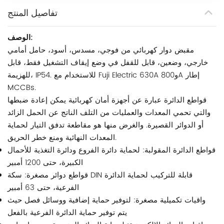
تفاصيل المنتج
الوصف:
مقبض دوار كهربائي من فوجي، مسدس، أسود، حامل أمامي
خارجي، وضعين، قابل للقفل في وضع إيقاف التشغيل فقط، قابل
للهزيمة، IP54. للاستخدام مع Fuji Electric 630A و800A إطار
MCCBs.
قواطع الدائرة عبارة عن أجهزة أمان كهربائية يمكن إعادة ضبطها
والتي تحمي المعدات والعمليات من التلف الناتج عن الحمل الزائد
أو الدوائر القصيرة. والغرض منها هو مقاطعة تدفق التيار لحماية
المعدات النهائية ومنع خطر الحريق.
قواطع الدائرة المقولبة: لحماية دائرة الفروع ودائرة التغذية للأحمال
الكبيرة، حتى 1200 أمبير
قواطع دوائر مصغرة: سكة DIN قابلة للتركيب لحماية الدائرة
الفرعية، حتى 63 أمبير
واقيات تكميلية مصغرة: لتوفير حماية إضافية ووسائل فصل حيث
يتم توفير حماية الدائرة الفرعية بالفعل