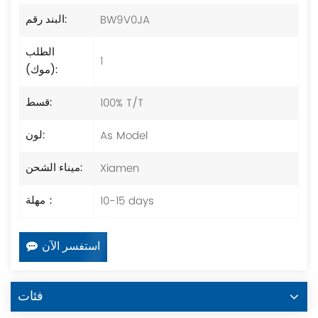
BW9V0JA
البند رقم:
الطلب
1
(موك):
100% T/T
قسط:
As Model
لون:
Xiamen
ميناء الشحن:
10-15 days
مهلة：
استفسر الآن
فئات