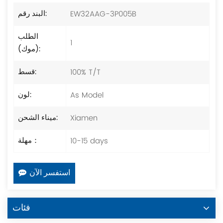
EW32AAG-3P005B
البند رقم:
الطلب
1
(موك):
100% T/T
قسط:
As Model
لون:
Xiamen
ميناء الشحن:
10-15 days
مهلة：
استفسر الآن
فئات