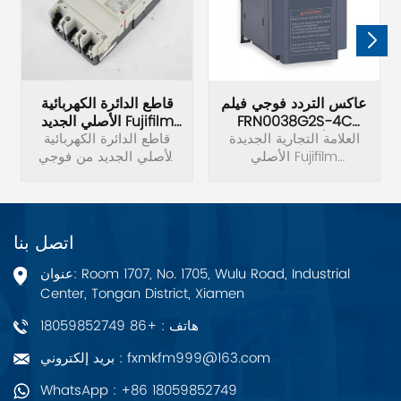
عاكس التردد فوجي فيلم
قاطع الدائرة الكهربائية
FRN0038G2S-4C
الأصلي الجديد Fujifilm
الأصلي الجديد
العلامة التجارية الجديدة
BW125JAG-3P
قاطع الدائرة الكهربائية
الأصلي Fujifilm
الأصلي الجديد من فوجي
FRN0038G2S-4C تردد
فيلم BW125JAG-3P.
العاكس الجهد 3 المرحلة
380 فولت الطاقة 15KW.
اتصل بنا
عنوان: Room 1707, No. 1705, Wulu Road, Industrial
Center, Tongan District, Xiamen
هاتف : +86 18059852749
بريد إلكتروني : fxmkfm999@163.com
WhatsApp : +86 18059852749