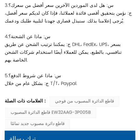
3.س: هل لدى الموردين الآخرين سعر أفضل من سعرك؟
ج: نؤمن بتحقيق أقصى فائدة لعملائنا، فإذا كان لديكم سعر أفضل،
يُرجى إعلامنا بذلك. سنبذل قصارى جهدنا لتلبية طلبك ودعمك.
4.س: ماذا عن الشحنة؟
ج: يمكننا ترتيب الشحن عن طريق DHL، FedEx، UPS، بسعر
تنافسي، بالطبع، يمكن للعملاء أيضًا استخدام شركات الشحن
الخاصة بهم.
5.س: ماذا عن شروط الدفع؟
ج: بشكل عام من خلال T/T، Paypal.
العلامات ذات الصلة :
قاطع الدائرة المصبوب من فوجي
قاطع الدائرة المصبوب EW32AAG-3P005B
قاطع دائرة مصبوب جديد تمامًا
ترك رسالة