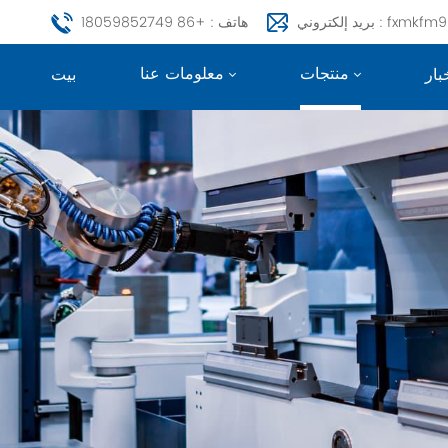
fxmkfm999@163.c
هاتف : +86 18059852749
منتجات
معلومات عنا
بار
بيت