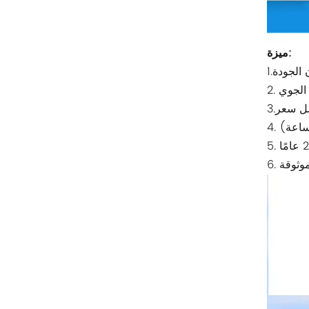
ريتال
بوشجوست
ميزة:
H3C
Triconex
زيهل-أبيج
Bosch Rexroth
FESTO
Delta
Ti5 robot