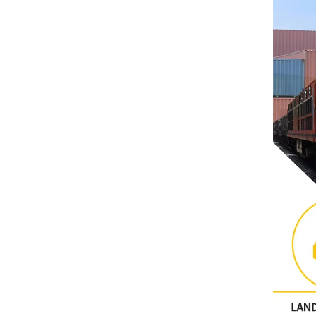
آحرون
اتصال فينيكس
Xinje
Mettler Toledo
PALL
YORK
Xsens
7OCEAN
ANSON