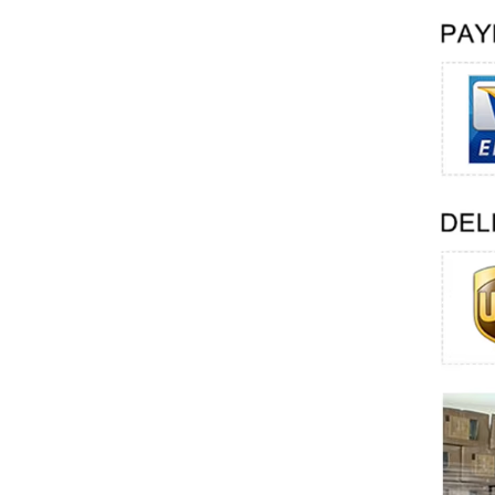
Swissbit
B&R
Parker
AZBIL
VACON
Eaton
SICK
Keyence