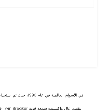
تم توحيد أنواع (ELCB) في الأبعاد الخارجية لأول مرة في العالم. حظيت سلسلة Twin Breaker بتقييم عالٍ واكتسبت سمعة قوية