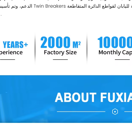
الدعم، وتم تأسيس مفهوم Twin Breakers كمعايير فعلية لليابان لقواطع الدائرة المتقا
.