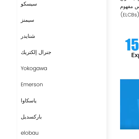
سيسكو
طعة (MCCBs) وقواطع الدائرة الكهربائية القاطعة
(ELCBs)
سيمنز
شنايدر
جنرال إلكتريك
Yokogawa
Emerson
ياسكاوا
باركسديل
elobau