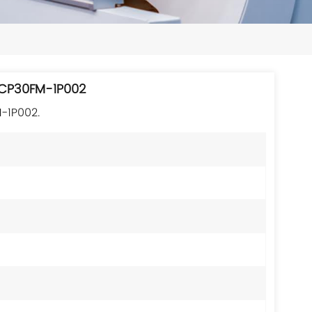
日本語
한국의
ไทย
قاطع دائرة حماية الدائرة الأصلي من فوجي 0FM-1P002
Tiếng Việt
قاطع الدائرة الجديد 
中文