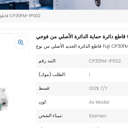
قاطع دائرة حماية الدائرة الأصلي من فوجي CP30FM-1P002
CP3
الأصلي من نوع Fuji CP30FM-1P002.
CP30FM-1P002
البند رقم:
1
الطلب (موك):
100% T/T
قسط:
As Model
لون:
Xiamen
ميناء الشحن: