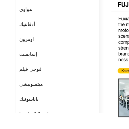
هواوي
أدفانتيك
اومرون
إبمابست
فوجي فيلم
ميتسوبيشي
باناسونيك
مراوح التكنولوجيا