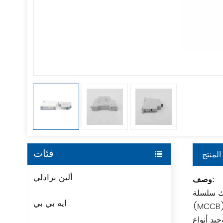
فئات
المنتج
ألين برادلي
وصف:
استخدام قاطع الدائرة المصبوب
ايه بي بي