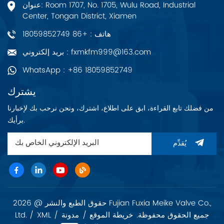
عنوان: Room 1707, No. 1705, Wulu Road, Industrial
Center, Tongan District, Xiamen
هاتف : +86 18059852749
بريد إلكتروني : fxmkfm999@163.com
WhatsApp : +86 18059852749
يشترك
من فضلك تابع القراءة، ابق على اطلاع، اشترك، ونحن نرحب بك لإخبارنا
برأيك.
يُقدِّم
حقوق الطبع والنشر @ 2026 Fujian Fuxia Meike Valve Co.,
Ltd. جميع الحقوق محفوظة.
خريطة الموقع
/
مدونة
/
XML
/