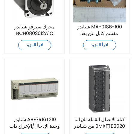
شنايدر MA-0186-100
محرك سيرفو شنايدر
مقسم كابل عن بعد
BCH0802012A1C
اقرأ المزيد
اقرأ المزيد
كتلة الاتصال القابلة للإزالة
شنايدر ABE7R16T210
من شنايدر BMXFTB2020
وحدة الإدخال/الإخراج ذات
16 نقطة