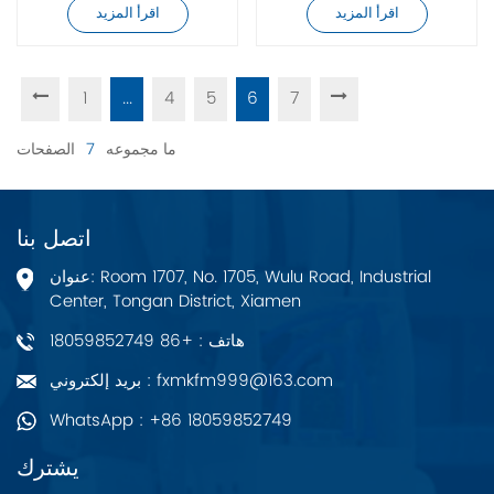
اقرأ المزيد
اقرأ المزيد
1
...
4
5
6
7
ما مجموعه
7
الصفحات
اتصل بنا
عنوان: Room 1707, No. 1705, Wulu Road, Industrial
Center, Tongan District, Xiamen
هاتف : +86 18059852749
بريد إلكتروني : fxmkfm999@163.com
WhatsApp : +86 18059852749
يشترك