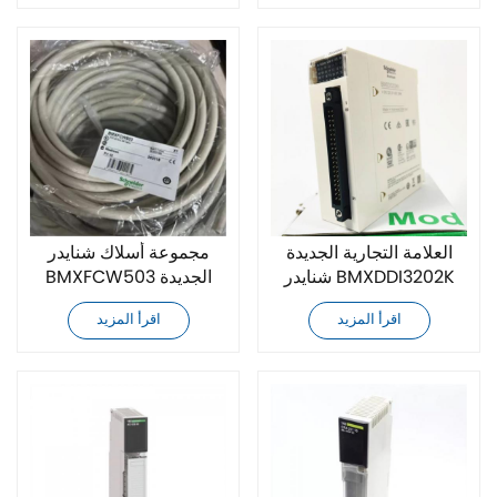
العلامة التجارية الجديدة
مجموعة أسلاك شنايدر
شنايدر BMXDDI3202K
BMXFCW503 الجديدة
وحدة الإدخال المنفصلة
تمامًا
اقرأ المزيد
اقرأ المزيد