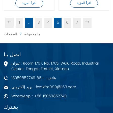
اقرأ المزيد
اقرأ المزيد
1
...
3
4
5
6
7
ما مجموعه
7
الصفحات
اتصل بنا
عنوان: Room 1707, No. 1705, Wulu Road, Industrial
Center, Tongan District, Xiamen
هاتف : +86 18059852749
بريد إلكتروني : fxmkfm999@163.com
WhatsApp : +86 18059852749
يشترك