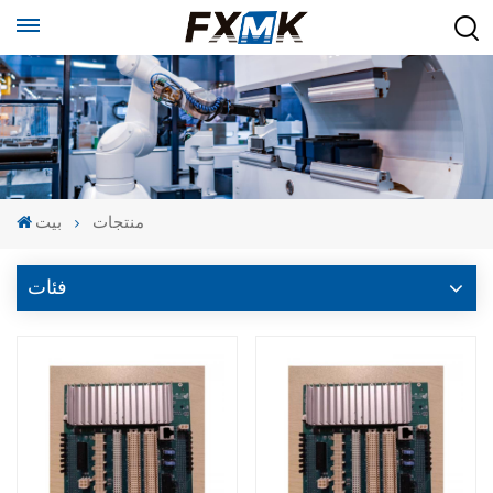
منتجات
بيت
فئات