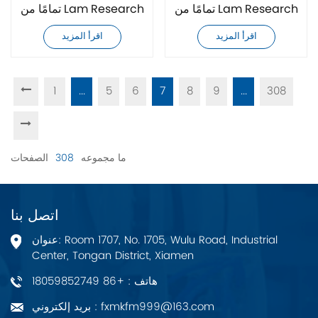
تمامًا من Lam Research
تمامًا من Lam Research
810-073479-005
810-028295-171
اقرأ المزيد
اقرأ المزيد
1
...
5
6
7
8
9
...
308
ما مجموعه
308
الصفحات
اتصل بنا
عنوان: Room 1707, No. 1705, Wulu Road, Industrial
Center, Tongan District, Xiamen
هاتف : +86 18059852749
بريد إلكتروني : fxmkfm999@163.com