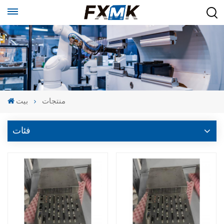
منتجات
بيت
فئات