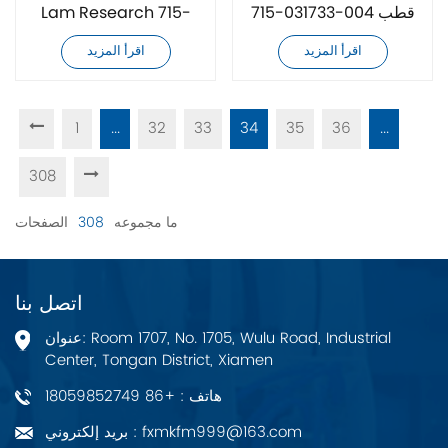
715-031733-004 قطب
Lam Research 715-
بحثي
031733-002
اقرأ المزيد
اقرأ المزيد
1
...
32
33
34
35
36
...
308
ما مجموعه
308
الصفحات
اتصل بنا
عنوان: Room 1707, No. 1705, Wulu Road, Industrial
Center, Tongan District, Xiamen
هاتف : +86 18059852749
بريد إلكتروني : fxmkfm999@163.com