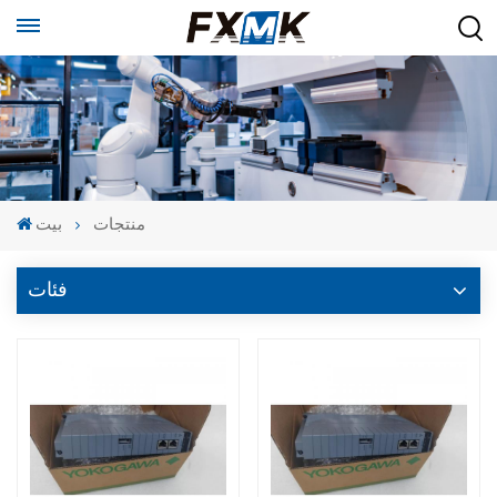
منتجات
بيت
فئات